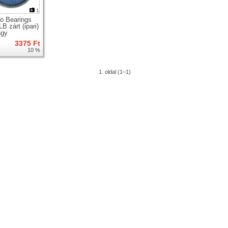
1
o Bearings
B zárt (ipari)
ágy
3375 Ft
10 %
1. oldal (1–1)