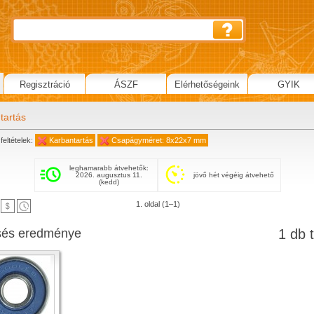
Regisztráció
ÁSZF
Elérhetőségeink
GYIK
tartás
feltételek:
Karbantartás
Csapágyméret: 8x22x7 mm
leghamarabb átvehetők:
2026. augusztus 11.
jövő hét végéig átvehető
(kedd)
1. oldal (1–1)
sés eredménye
1 db t