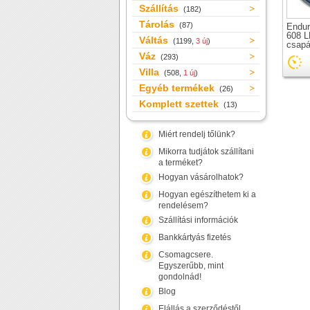
Szállítás
(182)
Tárolás
(87)
Endur
608 LL
Váltás
(1199,
3 új
)
csap
Váz
(293)
Villa
(508,
1 új
)
Egyéb termékek
(26)
Komplett szettek
(13)
Miért rendelj tőlünk?
Mikorra tudjátok szállítani
a terméket?
Hogyan vásárolhatok?
Hogyan egészíthetem ki a
rendelésem?
Szállítási információk
Bankkártyás fizetés
Csomagcsere.
Egyszerűbb, mint
gondolnád!
Blog
Elállás a szerződéstől