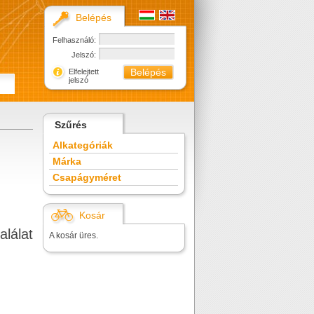
Belépés
Felhasználó:
Jelszó:
Elfelejtett
jelszó
Szűrés
Alkategóriák
Márka
Csapágyméret
Kosár
alálat
A kosár üres.