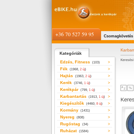
+36 70 527 59 95
Csomagkövetés
Karban
Kategóriák
Keresési 
Edzés, Fitness
(103)
Fék
(1968,
2 új
)
Hajtás
(1963,
2 új
)
Kerék
(3746,
1 új
)
Kerékpár
(799,
1 új
)
Karbantartás
(1913,
1 új
)
Kere
Kiegészítők
(4460,
8 új
)
Kormány
(1431)
Nyereg
(808)
Rugóstag
(34)
Ruházat
(1584)