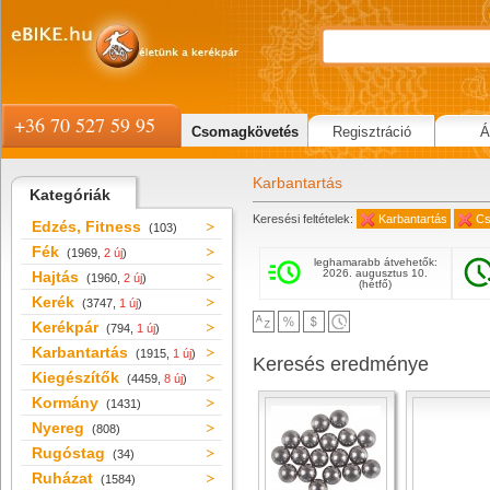
+36 70 527 59 95
Csomagkövetés
Regisztráció
Á
Karbantartás
Kategóriák
Keresési feltételek:
Karbantartás
Cs
Edzés, Fitness
(103)
Fék
(1969,
2 új
)
leghamarabb átvehetők:
2026. augusztus 10.
Hajtás
(1960,
2 új
)
(hétfő)
Kerék
(3747,
1 új
)
Kerékpár
(794,
1 új
)
Karbantartás
(1915,
1 új
)
Keresés eredménye
Kiegészítők
(4459,
8 új
)
Kormány
(1431)
Nyereg
(808)
Rugóstag
(34)
Ruházat
(1584)