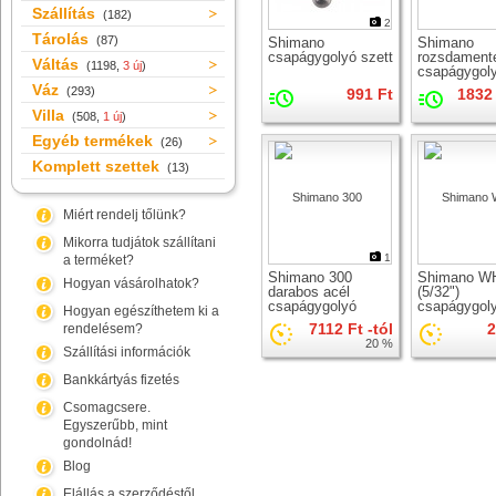
Szállítás
(182)
2
Tárolás
(87)
Shimano
Shimano
csapágygolyó szett
rozsdament
Váltás
(1198,
3 új
)
csapágygoly
Váz
(293)
991 Ft
1832 
Villa
(508,
1 új
)
Egyéb termékek
(26)
Komplett szettek
(13)
Miért rendelj tőlünk?
Mikorra tudjátok szállítani
1
a terméket?
Shimano 300
Shimano W
Hogyan vásárolhatok?
darabos acél
(5/32")
csapágygolyó
csapágygol
Hogyan egészíthetem ki a
készlet
szett
7112 Ft -tól
2
rendelésem?
20 %
Szállítási információk
Bankkártyás fizetés
Csomagcsere.
Egyszerűbb, mint
gondolnád!
Blog
Elállás a szerződéstől