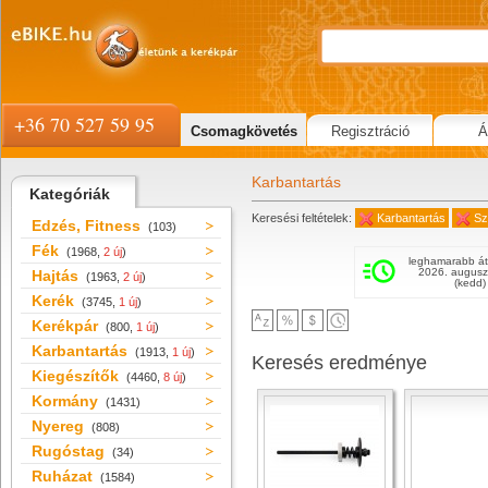
+36 70 527 59 95
Csomagkövetés
Regisztráció
Á
Karbantartás
Kategóriák
Keresési feltételek:
Karbantartás
Sz
Edzés, Fitness
(103)
Fék
(1968,
2 új
)
leghamarabb át
2026. augusz
Hajtás
(1963,
2 új
)
(kedd)
Kerék
(3745,
1 új
)
Kerékpár
(800,
1 új
)
Karbantartás
(1913,
1 új
)
Keresés eredménye
Kiegészítők
(4460,
8 új
)
Kormány
(1431)
Nyereg
(808)
Rugóstag
(34)
Ruházat
(1584)