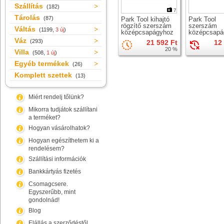
Szállítás
(182)
7
Tárolás
(87)
Park Tool kihajtó
Park Tool
rögzítő szerszám
szerszám
Váltás
(1199,
3 új
)
középcsapágyhoz
középcsapá
51,7mm, 36
Váz
(293)
21 592 Ft
12
20 %
Villa
(508,
1 új
)
Egyéb termékek
(26)
Komplett szettek
(13)
Miért rendelj tőlünk?
Mikorra tudjátok szállítani
a terméket?
Hogyan vásárolhatok?
Hogyan egészíthetem ki a
rendelésem?
Szállítási információk
Bankkártyás fizetés
Csomagcsere.
Egyszerűbb, mint
gondolnád!
Blog
Elállás a szerződéstől