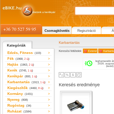
+36 70 527 59 95
Csomagkövetés
Regisztráció
Á
Karbantartás
Kategóriák
Keresési feltételek:
Extend
Karbanta
Edzés, Fitness
(103)
Fék
(1968,
2 új
)
leghamarabb át
2026. augusz
Hajtás
(1963,
2 új
)
(kedd)
Kerék
(3745,
1 új
)
Kerékpár
(800,
1 új
)
Karbantartás
(1913,
1 új
)
Keresés eredménye
Kiegészítők
(4460,
8 új
)
Kormány
(1431)
Nyereg
(808)
Rugóstag
(34)
Ruházat
(1584)