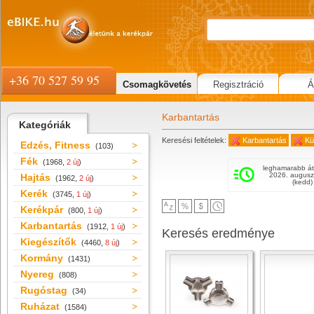
+36 70 527 59 95
Csomagkövetés
Regisztráció
Á
Karbantartás
Kategóriák
Keresési feltételek:
Karbantartás
Kü
Edzés, Fitness
(103)
Fék
(1968,
2 új
)
leghamarabb át
2026. augusz
Hajtás
(1962,
2 új
)
(kedd)
Kerék
(3745,
1 új
)
Kerékpár
(800,
1 új
)
Karbantartás
(1912,
1 új
)
Keresés eredménye
Kiegészítők
(4460,
8 új
)
Kormány
(1431)
Nyereg
(808)
Rugóstag
(34)
Ruházat
(1584)