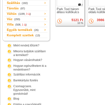
Szállítás
(182)
2
Tárolás
(87)
Park Tool három
Park Tool n
állású küllőkulcs
oldalú küllő
Váltás
(1199,
3 új
)
Váz
(293)
5121 Ft
3986 
10 %
Villa
(508,
1 új
)
Egyéb termékek
(26)
Komplett szettek
(13)
Miért rendelj tőlünk?
Mikorra tudjátok szállítani
a terméket?
Hogyan vásárolhatok?
Hogyan egészíthetem ki a
rendelésem?
Szállítási információk
Bankkártyás fizetés
Csomagcsere.
Egyszerűbb, mint
gondolnád!
Blog
Elállás a szerződéstől