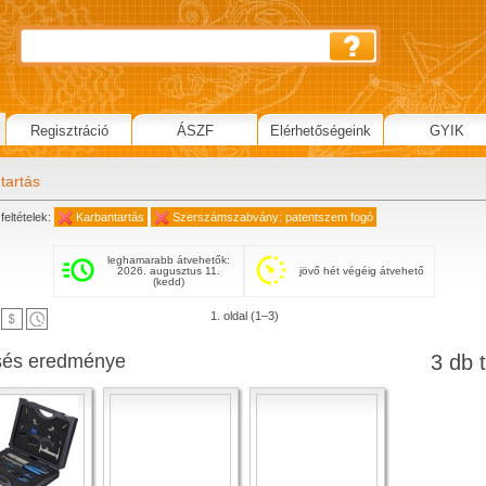
Regisztráció
ÁSZF
Elérhetőségeink
GYIK
tartás
feltételek:
Karbantartás
Szerszámszabvány: patentszem fogó
leghamarabb átvehetők:
2026. augusztus 11.
jövő hét végéig átvehető
(kedd)
1. oldal (1–3)
sés eredménye
3 db t