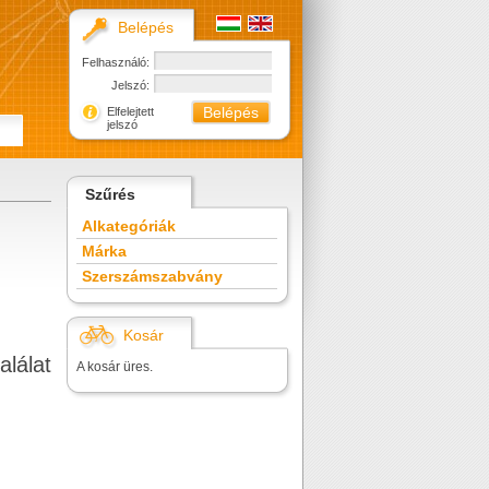
Belépés
Felhasználó:
Jelszó:
Elfelejtett
jelszó
Szűrés
Alkategóriák
Márka
Szerszámszabvány
Kosár
alálat
A kosár üres.