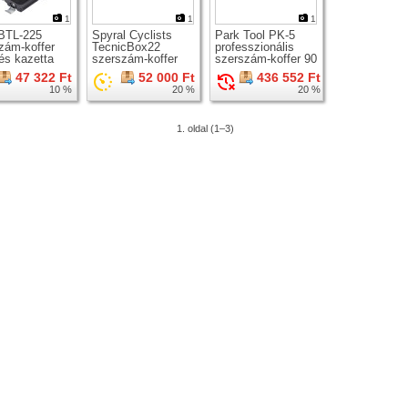
1
1
1
BTL-225
Spyral Cyclists
Park Tool PK-5
zám-koffer
TecnicBox22
professzionális
 és kazetta
szerszám-koffer
szerszám-koffer 90
ntáshoz
db-os
47 322 Ft
52 000 Ft
436 552 Ft
10 %
20 %
20 %
1. oldal (1–3)