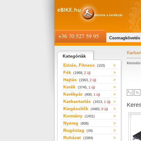
+36 70 527 59 95
Csomagkövetés
Karban
Kategóriák
Keresési 
Edzés, Fitness
(103)
Fék
(1968,
2 új
)
Hajtás
(1963,
2 új
)
Kerék
(3745,
1 új
)
Kerékpár
(800,
1 új
)
Karbantartás
(1913,
1 új
)
Kere
Kiegészítők
(4460,
8 új
)
Kormány
(1431)
Nyereg
(808)
Rugóstag
(34)
Ruházat
(1584)