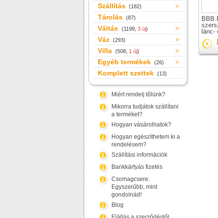
Szállítás
(182)
Tárolás
(87)
BBB 
szers
Váltás
(1199,
3 új
)
lánc-
karba
Váz
(293)
Villa
(508,
1 új
)
Egyéb termékek
(26)
Komplett szettek
(13)
Miért rendelj tőlünk?
Mikorra tudjátok szállítani
a terméket?
Hogyan vásárolhatok?
Hogyan egészíthetem ki a
rendelésem?
Szállítási információk
Bankkártyás fizetés
Csomagcsere.
Egyszerűbb, mint
gondolnád!
Blog
Elállás a szerződéstől