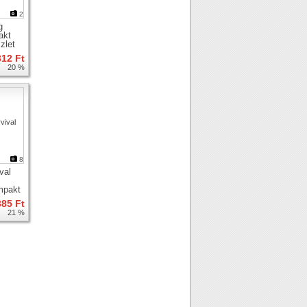
2
g
akt
zlet
312 Ft
20 %
8
val
mpakt
zlet
385 Ft
21 %