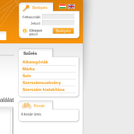
Belépés
Felhasználó:
Jelszó:
Elfelejtett
jelszó
Szűrés
Alkategóriák
Márka
Szín
Szerszámszabvány
Szerszám kialakítása
alálat
Kosár
A kosár üres.