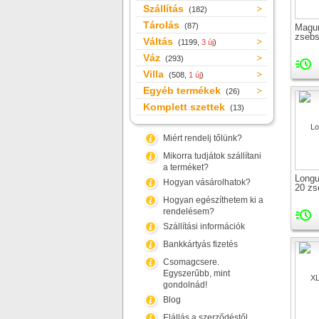
Szállítás
(182)
Tárolás
(87)
Magu
zseb
Váltás
(1199,
3 új
)
Váz
(293)
Villa
(508,
1 új
)
Egyéb termékek
(26)
Komplett szettek
(13)
Miért rendelj tőlünk?
Mikorra tudjátok szállítani
a terméket?
Longu
Hogyan vásárolhatok?
20 z
Hogyan egészíthetem ki a
rendelésem?
Szállítási információk
Bankkártyás fizetés
Csomagcsere.
Egyszerűbb, mint
gondolnád!
Blog
Elállás a szerződéstől