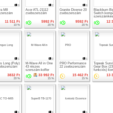
3
2
6
ra M8
Acor ATL-21112
Granite Diverse 20
Blackburn Bi
szerszám
zsebszerszám
zsebszerszám
Switch komp
szerszámkés
táskában
11 511 Ft
5992 Ft
9592 Ft
12 
10 %
20 %
20 %
1
2
1
s Long (Poly)
M-Wave All in One
PRO Performance
Topeak Survi
sebszerszám
43 részes
22 zsebszerszám
Gear Box (23
szerszám-koffer
funkciós) ko
szerszámkés
3832 Ft
33 992 Ft
15 462 Ft
13 
táskában
20 %
15 %
15 %
1
1
1