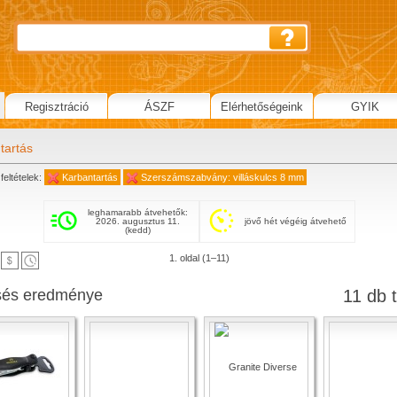
Regisztráció
ÁSZF
Elérhetőségeink
GYIK
tartás
feltételek:
Karbantartás
Szerszámszabvány: villáskulcs 8 mm
leghamarabb átvehetők:
2026. augusztus 11.
jövő hét végéig átvehető
(kedd)
1. oldal (1–11)
sés eredménye
11 db t