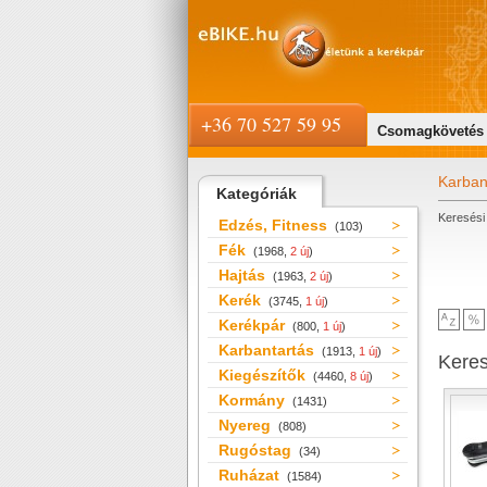
+36 70 527 59 95
Csomagkövetés
Karban
Kategóriák
Keresési 
Edzés, Fitness
(103)
Fék
(1968,
2 új
)
Hajtás
(1963,
2 új
)
Kerék
(3745,
1 új
)
Kerékpár
(800,
1 új
)
Karbantartás
(1913,
1 új
)
Kere
Kiegészítők
(4460,
8 új
)
Kormány
(1431)
Nyereg
(808)
Rugóstag
(34)
Ruházat
(1584)