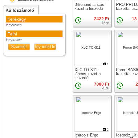
Bikehand láncos
PRO PRTL0
kazetta leszedő
kazetta les
Küllőszámoló
2422 Ft
13
Kerékagy
15 %
Ismeretlen
Felni
Ismeretlen
Számolj!
Így mérd le
1
XLC TO-S11
Force BASI
láncos kazetta
kazetta les
leszedő
7000 Ft
2
20 %
2
Icetoolz Ergo
Icetoolz Ult