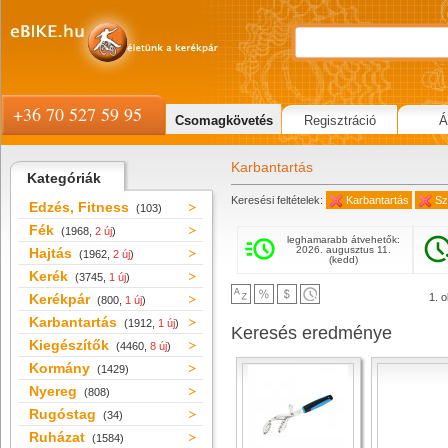
+36 70 527 59 95
Csomagkövetés
Regisztráció
Á
Karbantartás
Kategóriák
Keresési feltételek:
Karbantartás
Sz
Edzés, Fitness
(103)
Fék
(1968,
2 új
)
leghamarabb átvehetők:
2026. augusztus 11.
Hajtás
(1962,
2 új
)
(kedd)
Kerék
(3745,
1 új
)
Kerékpár
1. o
(800,
1 új
)
Karbantartás
(1912,
1 új
)
Keresés eredménye
Kiegészítők
(4460,
8 új
)
Kormány
(1429)
Nyereg
(808)
Rugóstag
(34)
Ruházat
(1584)