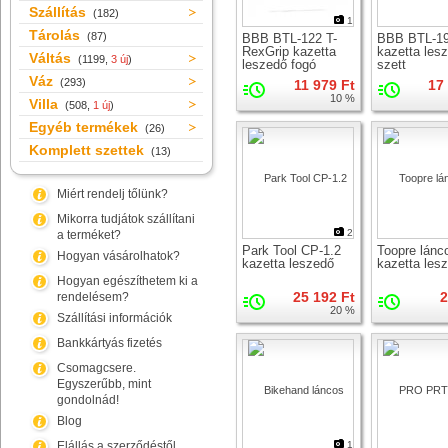
Szállítás
(182)
1
Tárolás
(87)
BBB BTL-122 T-
BBB BTL-1
RexGrip kazetta
kazetta les
Váltás
(1199,
3 új
)
leszedő fogó
szett
Váz
(293)
11 979 Ft
17
10 %
Villa
(508,
1 új
)
Egyéb termékek
(26)
Komplett szettek
(13)
Miért rendelj tőlünk?
Mikorra tudjátok szállítani
2
a terméket?
Park Tool CP-1.2
Toopre lánc
Hogyan vásárolhatok?
kazetta leszedő
kazetta les
Hogyan egészíthetem ki a
25 192 Ft
2
rendelésem?
20 %
Szállítási információk
Bankkártyás fizetés
Csomagcsere.
Egyszerűbb, mint
gondolnád!
Blog
Elállás a szerződéstől
1