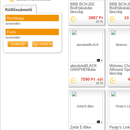
BBB BCH-202
BBB BCH-
BioEbikelube
BioEbikelub
Küllőszámoló
láncolaj
láncolaj
3987 Ft
10
Kerékagy
10 %
Ismeretlen
Felni
Ismeretlen
Számolj!
Így mérd le
4
absoluteBLACK
Motorex Cha
GRAPHENlube
Allround Sp
láncolaj
7590 Ft -tól
4
15 %
1
Zefal E-Bike
Peaty's Lin