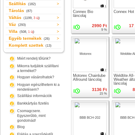
Szállítás
(182)
1
Tárolás
(87)
Connex Bio
Connex Hot
láncolaj
Váltás
(1199,
3 új
)
Váz
(293)
2990 Ft
17
9 %
Villa
(508,
1 új
)
Egyéb termékek
(26)
Komplett szettek
(13)
Miért rendelj tőlünk?
Mikorra tudjátok szállítani
2
a terméket?
Motorex Chainlube
Weldtite All-
Hogyan vásárolhatok?
Allround láncolaj
Weather ált
láncolaj
Hogyan egészíthetem ki a
3136 Ft
8
rendelésem?
15 %
Szállítási információk
Bankkártyás fizetés
Csomagcsere.
Egyszerűbb, mint
gondolnád!
Blog
Elállás a szerződéstől
1