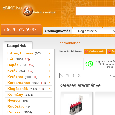
+36 70 527 59 95
Csomagkövetés
Regisztráció
Á
Karbantartás
Kategóriák
Keresési feltételek:
Karbantartás
Ja
Edzés, Fitness
(103)
Fék
(1968,
2 új
)
leghamarabb át
2026. augusz
Hajtás
(1963,
2 új
)
(kedd)
Kerék
(3745,
1 új
)
Kerékpár
1. o
(800,
1 új
)
Karbantartás
(1913,
1 új
)
Keresés eredménye
Kiegészítők
(4460,
8 új
)
Kormány
(1431)
Nyereg
(808)
Rugóstag
(34)
Ruházat
(1584)