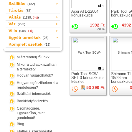
Szállítás
(182)
1
Tárolás
(87)
Acor ATL-22004
Park Tool 
kónuszkulcs
kónuszkulc
Váltás
(1199,
3 új
)
Váz
(293)
1992 Ft
4392 
20 %
Villa
(508,
1 új
)
Egyéb termékek
(26)
Komplett szettek
(13)
Miért rendelj tőlünk?
Mikorra tudjátok szállítani
1
a terméket?
Park Tool SCW-
Shimano TL
Hogyan vásárolhatok?
SET.3 kónuszkulcs
18/28mm
készlet
kónuszkulc
Hogyan egészíthetem ki a
53 390 Ft
3
rendelésem?
Szállítási információk
Bankkártyás fizetés
Csomagcsere.
Egyszerűbb, mint
gondolnád!
Blog
Elállás a szerződéstől