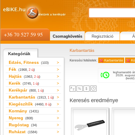
+36 70 527 59 95
Csomagkövetés
Regisztráció
Á
Karbantartás
Kategóriák
Keresési feltételek:
Karbantartás
Kó
Edzés, Fitness
(103)
Fék
(1968,
2 új
)
leghamarabb át
2026. augusz
Hajtás
(1963,
2 új
)
(kedd)
Kerék
(3745,
1 új
)
Kerékpár
(800,
1 új
)
Karbantartás
(1913,
1 új
)
Keresés eredménye
Kiegészítők
(4460,
8 új
)
Kormány
(1431)
Nyereg
(808)
Rugóstag
(34)
Ruházat
(1584)