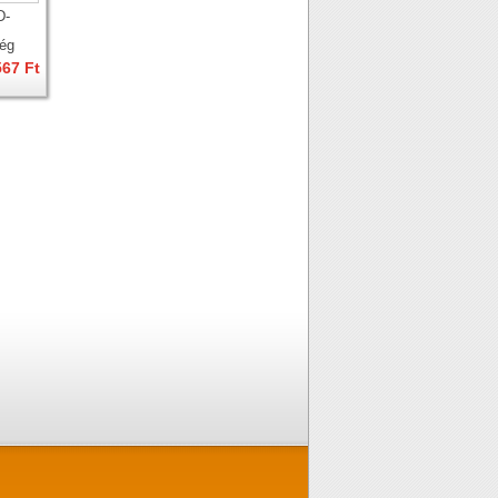
D-
ég
567 Ft