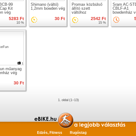
BCB-99
Shimano (váltó)
Promax közbülső
Sram AC-ST
Cap Kit
1,2mm bowden vég
állító szett
CBLF-A1
en vég
váltóhoz
bowdenház v
5283 Ft
30 Ft
2542 Ft
10 %
15 %
1
Fun műanyag
enház vég
30 Ft
1. oldal (1–13)
Edzés, Fitness
Rugóstag