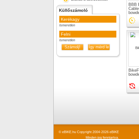
BBB 
Cable
Küllőszámoló
bowd
Kerékagy
Ismeretlen
Felni
Ismeretlen
Számolj!
Így mérd le
Bike
bowd
© eBIKE.hu Copyright 2004-2026 eBIKE
Minden jog fenntartva.