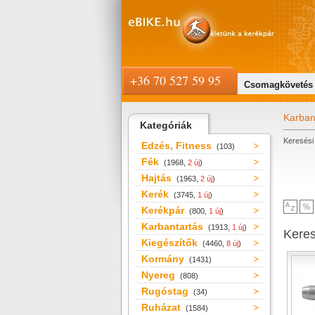
+36 70 527 59 95
Csomagkövetés
Karban
Kategóriák
Keresési 
Edzés, Fitness
(103)
Fék
(1968,
2 új
)
Hajtás
(1963,
2 új
)
Kerék
(3745,
1 új
)
Kerékpár
(800,
1 új
)
Karbantartás
(1913,
1 új
)
Kere
Kiegészítők
(4460,
8 új
)
Kormány
(1431)
Nyereg
(808)
Rugóstag
(34)
Ruházat
(1584)