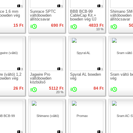
1
1
1
ace 1.6 mm
Sunrace SPTC
BBB BCB-99
Shimano SM
 bowden vég
váltóbowden
CableCap Kit +
váltóbowden
állítócsavar
bowden vég ÚJ
állítócsavar
logós
15 Ft
690 Ft
4833 Ft
5
10 %
3
1
1
e (váltó) 1,2
Jagwire Pro
Spyral AL bowden
Sram váltó 
owden vég
váltóbowden
vég
vég
közbülső
állítócsavar
26 Ft
5112 Ft
84 Ft
20 %
1
1
1