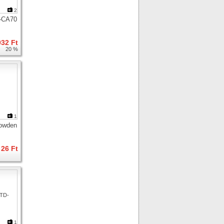
2
-CA70
032 Ft
20 %
1
bowden
26 Ft
1