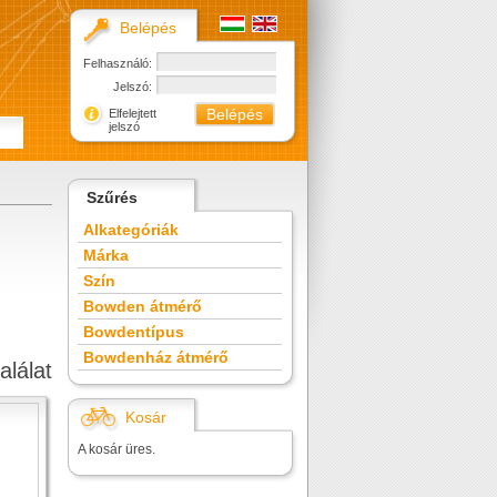
Belépés
Felhasználó:
Jelszó:
Elfelejtett
jelszó
Szűrés
Alkategóriák
Márka
Szín
Bowden átmérő
Bowdentípus
Bowdenház átmérő
alálat
Kosár
A kosár üres.