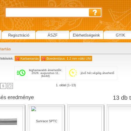
Regisztráció
ÁSZF
Elérhetőségeink
GYIK
tartás
feltételek:
Karbantartás
Bowdentípus: 1.2 mm váltó UNI
leghamarabb átvehetők:
2026. augusztus 11.
jövő hét végéig átvehető
(kedd)
1. oldal (1–13)
sés eredménye
13 db t