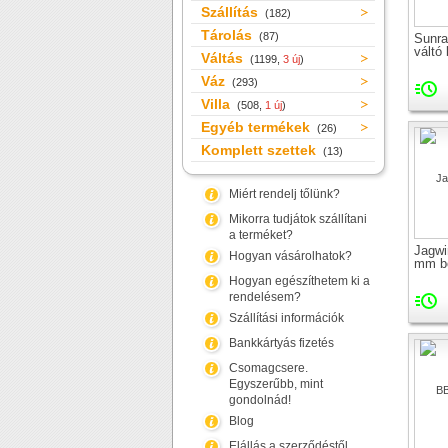
Szállítás
(182)
Tárolás
(87)
Sunr
váltó
Váltás
(1199,
3 új
)
Váz
(293)
Villa
(508,
1 új
)
Egyéb termékek
(26)
Komplett szettek
(13)
Miért rendelj tőlünk?
Mikorra tudjátok szállítani
a terméket?
Jagwir
Hogyan vásárolhatok?
mm b
Hogyan egészíthetem ki a
rendelésem?
Szállítási információk
Bankkártyás fizetés
Csomagcsere.
Egyszerűbb, mint
gondolnád!
Blog
Elállás a szerződéstől