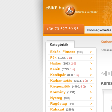
+36 70 527 59 95
Csomagkövetés
Karban
Kategóriák
Keresési 
Edzés, Fitness
(103)
Fék
(1968,
2 új
)
Hajtás
(1963,
2 új
)
Kerék
(3745,
1 új
)
Kerékpár
(800,
1 új
)
Karbantartás
(1913,
1 új
)
Kere
Kiegészítők
(4460,
8 új
)
Kormány
(1431)
Nyereg
(808)
Rugóstag
(34)
Ruházat
(1584)