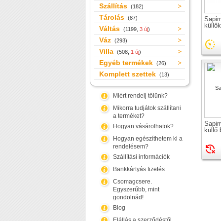
Szállítás
(182)
Tárolás
(87)
Sapi
küllő
Váltás
(1199,
3 új
)
Váz
(293)
Villa
(508,
1 új
)
Egyéb termékek
(26)
Komplett szettek
(13)
Miért rendelj tőlünk?
Mikorra tudjátok szállítani
a terméket?
Sapi
Hogyan vásárolhatok?
küllő
Hogyan egészíthetem ki a
rendelésem?
Szállítási információk
Bankkártyás fizetés
Csomagcsere.
Egyszerűbb, mint
gondolnád!
Blog
Elállás a szerződéstől