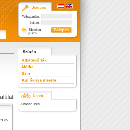
Belépés
Felhasználó:
Jelszó:
Elfelejtett
jelszó
Szűrés
Alkategóriák
Márka
Szín
Küllőanya mérete
Kosár
alálat
A kosár üres.