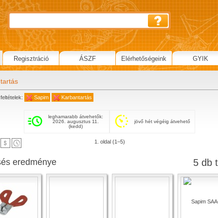
Regisztráció
ÁSZF
Elérhetőségeink
GYIK
tartás
feltételek:
Sapim
Karbantartás
leghamarabb átvehetők:
2026. augusztus 11.
jövő hét végéig átvehető
(kedd)
1. oldal (1–5)
sés eredménye
5 db t