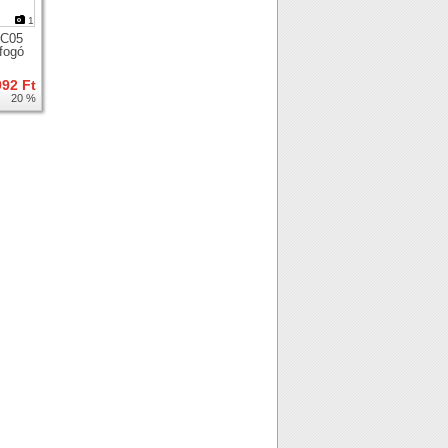
1
C05
fogó
992 Ft
20 %