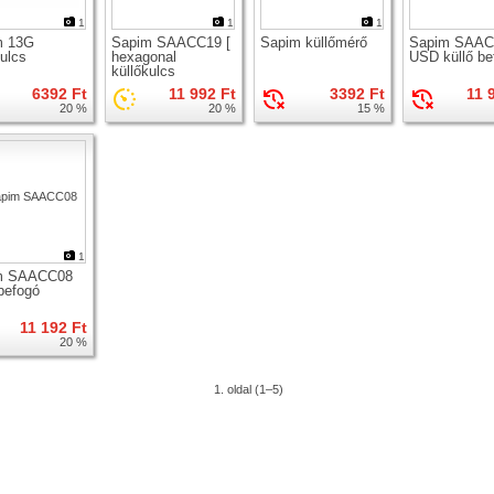
1
1
1
m 13G
Sapim SAACC19 [
Sapim küllőmérő
Sapim SAAC
kulcs
hexagonal
USD küllő be
küllőkulcs
6392 Ft
11 992 Ft
3392 Ft
11 
20 %
20 %
15 %
1
m SAACC08
 befogó
11 192 Ft
20 %
1. oldal (1–5)