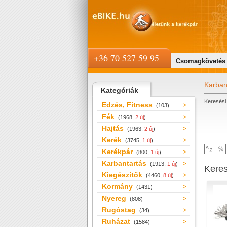
+36 70 527 59 95
Csomagkövetés
Karban
Kategóriák
Keresési 
Edzés, Fitness
(103)
Fék
(1968,
2 új
)
Hajtás
(1963,
2 új
)
Kerék
(3745,
1 új
)
Kerékpár
(800,
1 új
)
Karbantartás
(1913,
1 új
)
Kere
Kiegészítők
(4460,
8 új
)
Kormány
(1431)
Nyereg
(808)
Rugóstag
(34)
Ruházat
(1584)