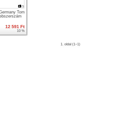
5
Germany Tom
sebszerszám
12 591 Ft
10 %
1. oldal (1–1)