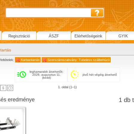
Regisztráció
ÁSZF
Elérhetőségeink
GYIK
tartás
feltételek:
Karbantartás
Szerszámszabvány: Tubeless szálbehúzó
leghamarabb átvehetők:
2026. augusztus 11.
jövő hét végéig átvehető
(kedd)
1. oldal (1–1)
sés eredménye
1 db t