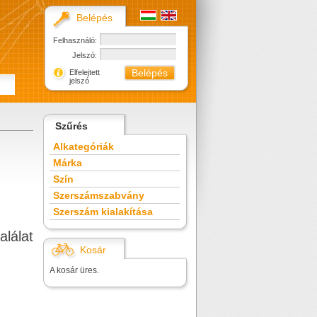
Belépés
Felhasználó:
Jelszó:
Elfelejtett
jelszó
Szűrés
Alkategóriák
Márka
Szín
Szerszámszabvány
Szerszám kialakítása
alálat
Kosár
A kosár üres.