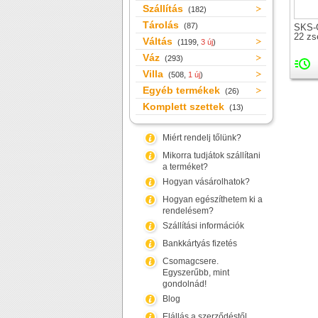
Szállítás
(182)
Tárolás
(87)
SKS-
22 z
Váltás
(1199,
3 új
)
Váz
(293)
Villa
(508,
1 új
)
Egyéb termékek
(26)
Komplett szettek
(13)
Miért rendelj tőlünk?
Mikorra tudjátok szállítani
a terméket?
Hogyan vásárolhatok?
Hogyan egészíthetem ki a
rendelésem?
Szállítási információk
Bankkártyás fizetés
Csomagcsere.
Egyszerűbb, mint
gondolnád!
Blog
Elállás a szerződéstől