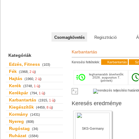
+36 70 527 59 95
Csomagkövetés
Regisztráció
Á
Karbantartás
Kategóriák
Keresési feltételek:
Karbantartás
Sz
Edzés, Fitness
(103)
Fék
(1968,
2 új
)
leghamarabb átvehetők:
2026. augusztus 7.
Hajtás
(1960,
2 új
)
(péntek)
Kerék
(3748,
1 új
)
Kerékpár
(794,
1 új
)
Karbantartás
(1915,
1 új
)
Keresés eredménye
Kiegészítők
(4459,
8 új
)
Kormány
(1431)
Nyereg
(808)
Rugóstag
(34)
Ruházat
(1584)