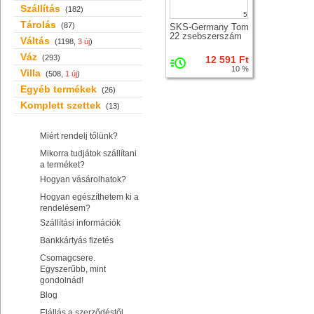
Szállítás
(182)
5
Tárolás
(87)
SKS-Germany Tom
22 zsebszerszám
Váltás
(1198,
3 új
)
Váz
(293)
12 591 Ft
10 %
Villa
(508,
1 új
)
Egyéb termékek
(26)
Komplett szettek
(13)
Miért rendelj tőlünk?
Mikorra tudjátok szállítani
a terméket?
Hogyan vásárolhatok?
Hogyan egészíthetem ki a
rendelésem?
Szállítási információk
Bankkártyás fizetés
Csomagcsere.
Egyszerűbb, mint
gondolnád!
Blog
Elállás a szerződéstől