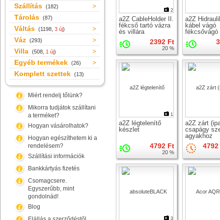
Szállítás
(182)
2
Tárolás
(87)
a2Z CableHolder II.
a2Z Hidraul
fékcső tartó vázra
kábel vágó
Váltás
(1198,
3 új
)
és villára
fékcsővágó
kábelvezető
Váz
(293)
2392 Ft
3
20 %
Villa
(508,
1 új
)
Egyéb termékek
(26)
Komplett szettek
(13)
Miért rendelj tőlünk?
Mikorra tudjátok szállítani
1
a terméket?
a2Z légtelenítő
a2Z zárt (ipa
Hogyan vásárolhatok?
készlet
csapágy sz
agyakhoz
Hogyan egészíthetem ki a
4792 Ft
4792 
rendelésem?
20 %
Szállítási információk
Bankkártyás fizetés
Csomagcsere.
Egyszerűbb, mint
gondolnád!
Blog
Elállás a szerződéstől
3