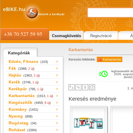
+36 70 527 59 95
Csomagkövetés
Regisztráció
Á
Karbantartás
Kategóriák
Keresési feltételek:
Karbantartás
Edzés, Fitness
(103)
Fék
(1968,
2 új
)
leghamarabb át
2026. augusz
Hajtás
(1963,
2 új
)
(kedd)
Kerék
(3746,
1 új
)
Kerékpár
1. o
(795,
1 új
)
Karbantartás
(1913,
1 új
)
Keresés eredménye
Kiegészítők
(4459,
8 új
)
Kormány
(1431)
Nyereg
(808)
Rugóstag
(34)
Ruházat
(1584)