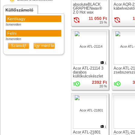
absoluteBLACK
Acor AQR-2
GRAPHENwax®
kábelvezető
Küllőszámoló
2.0 Hot wax
11 050 Ft
1
Kerékagy
15 %
Ismeretlen
Felni
Ismeretlen
Számolj!
Így mérd le
1
Acor ATL-21114 3
Acor ATL-2
darabos
zsebszersz
küllőkulcskészlet
2392 Ft
3
20 %
1
Acor ATL-21801
Acor ATL-2