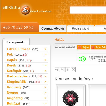
+36 70 527 59 95
Csomagkövetés
Regisztráció
Á
Hajtás
Kategóriák
Keresési feltételek:
Hajtás
Szín: fek
Edzés, Fitness
(103)
Fék
(1969,
2 új
)
leghamarabb át
2026. augusz
Hajtás
(1963,
2 új
)
(hétfő)
Kerék
(3746,
1 új
)
Kerékpár
(794,
1 új
)
Karbantartás
(1913,
1 új
)
Keresés eredménye
Kiegészítők
(4461,
8 új
)
Kormány
(1431)
Nyereg
(808)
Rugóstag
(34)
Ruházat
(1584)