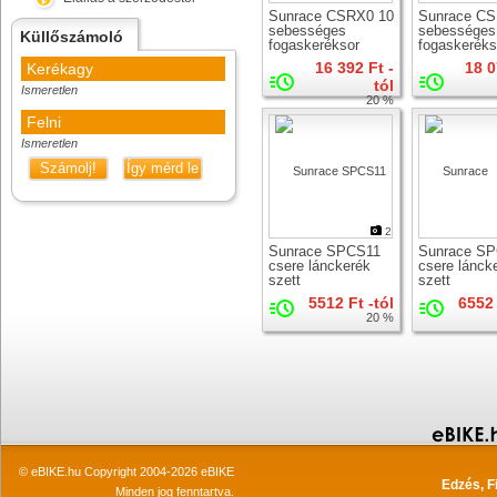
Sunrace CSRX0 10
Sunrace CS
sebességes
sebességes
Küllőszámoló
fogaskeréksor
fogaskeréks
16 392 Ft -
18 0
Kerékagy
tól
Ismeretlen
20 %
Felni
Ismeretlen
Számolj!
Így mérd le
2
Sunrace SPCS11
Sunrace S
csere lánckerék
csere lánck
szett
szett
5512 Ft -tól
6552 
20 %
© eBIKE.hu Copyright 2004-2026 eBIKE
Edzés, F
Minden jog fenntartva.