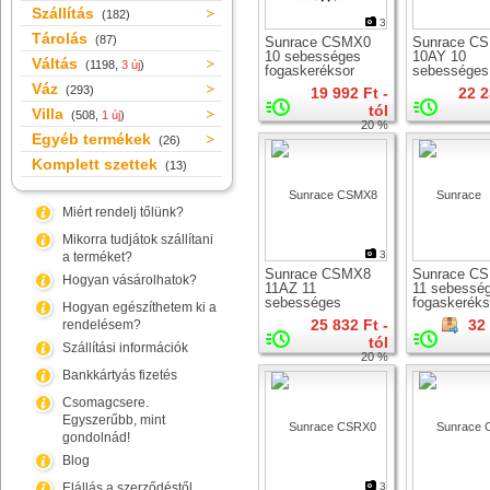
Szállítás
(182)
3
Tárolás
(87)
Sunrace CSMX0
Sunrace C
10 sebességes
10AY 10
Váltás
(1198,
3 új
)
fogaskeréksor
sebességes
fogaskeréks
Váz
(293)
19 992 Ft -
22 2
tól
Villa
(508,
1 új
)
20 %
Egyéb termékek
(26)
Komplett szettek
(13)
Miért rendelj tőlünk?
Mikorra tudjátok szállítani
3
a terméket?
Sunrace CSMX8
Sunrace C
Hogyan vásárolhatok?
11AZ 11
11 sebessé
sebességes
fogaskeréks
Hogyan egészíthetem ki a
fogaskeréksor
25 832 Ft -
32
rendelésem?
tól
Szállítási információk
20 %
Bankkártyás fizetés
Csomagcsere.
Egyszerűbb, mint
gondolnád!
Blog
Elállás a szerződéstől
3