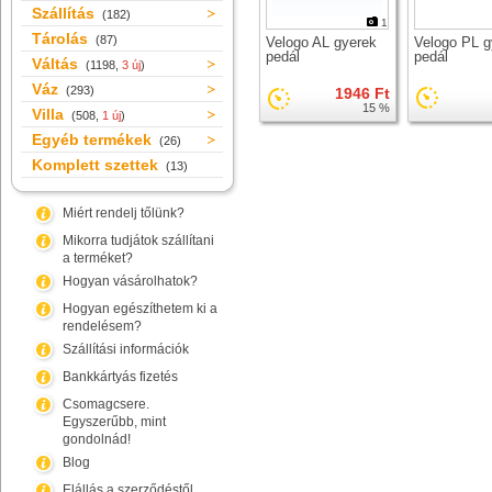
Szállítás
(182)
1
Tárolás
(87)
Velogo AL gyerek
Velogo PL g
pedál
pedál
Váltás
(1198,
3 új
)
Váz
(293)
1946 Ft
15 %
Villa
(508,
1 új
)
Egyéb termékek
(26)
Komplett szettek
(13)
Miért rendelj tőlünk?
Mikorra tudjátok szállítani
a terméket?
Hogyan vásárolhatok?
Hogyan egészíthetem ki a
rendelésem?
Szállítási információk
Bankkártyás fizetés
Csomagcsere.
Egyszerűbb, mint
gondolnád!
Blog
Elállás a szerződéstől