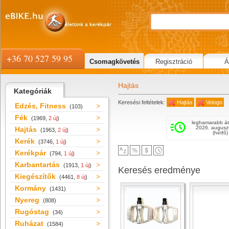
+36 70 527 59 95
Csomagkövetés
Regisztráció
Á
Hajtás
Kategóriák
Keresési feltételek:
Hajtás
Velogo
Edzés, Fitness
(103)
Fék
(1969,
2 új
)
leghamarabb át
2026. augusz
Hajtás
(1963,
2 új
)
(hétfő)
Kerék
(3746,
1 új
)
Kerékpár
(794,
1 új
)
Karbantartás
(1913,
1 új
)
Keresés eredménye
Kiegészítők
(4461,
8 új
)
Kormány
(1431)
Nyereg
(808)
Rugóstag
(34)
Ruházat
(1584)