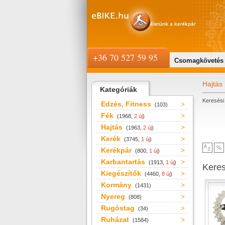
+36 70 527 59 95
Csomagkövetés
Hajtás
Kategóriák
Keresési 
Edzés, Fitness
(103)
Fék
(1968,
2 új
)
Hajtás
(1963,
2 új
)
Kerék
(3745,
1 új
)
Kerékpár
(800,
1 új
)
Karbantartás
(1913,
1 új
)
Kere
Kiegészítők
(4460,
8 új
)
Kormány
(1431)
Nyereg
(808)
Rugóstag
(34)
Ruházat
(1584)