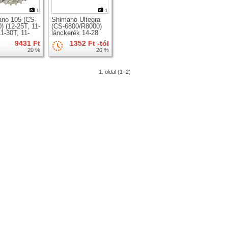
1
1
no 105 (CS-
Shimano Ultegra
) (12-25T, 11-
(CS-6800/R8000)
11-30T, 11-
lánckerék 14-28
lánckerék
fogkiosztású
9431 Ft
1352 Ft -tól
fogaskoszorúhoz
20 %
20 %
1. oldal (1–2)