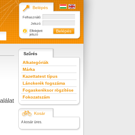
Belépés
Felhasználó:
Jelszó:
Elfelejtett
jelszó
Szűrés
Alkategóriák
Márka
Kazettatest típus
Lánckerék fogszáma
Fogaskeréksor rögzítése
Fokozatszám
alálat
Kosár
A kosár üres.