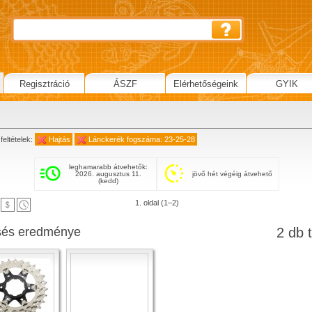
Regisztráció
ÁSZF
Elérhetőségeink
GYIK
feltételek:
Hajtás
Lánckerék fogszáma: 23-25-28
leghamarabb átvehetők:
2026. augusztus 11.
jövő hét végéig átvehető
(kedd)
1. oldal (1–2)
sés eredménye
2 db t