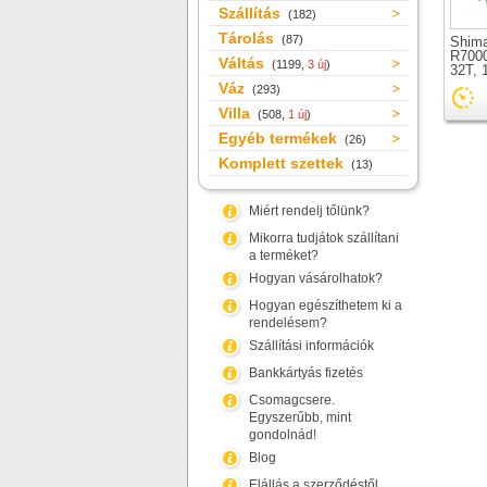
Szállítás
(182)
Tárolás
(87)
Shima
R7000
Váltás
(1199,
3 új
)
32T, 
28T) 
Váz
(293)
Villa
(508,
1 új
)
Egyéb termékek
(26)
Komplett szettek
(13)
Miért rendelj tőlünk?
Mikorra tudjátok szállítani
a terméket?
Hogyan vásárolhatok?
Hogyan egészíthetem ki a
rendelésem?
Szállítási információk
Bankkártyás fizetés
Csomagcsere.
Egyszerűbb, mint
gondolnád!
Blog
Elállás a szerződéstől