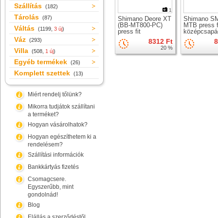
Szállítás
(182)
1
Tárolás
(87)
Shimano Deore XT
Shimano S
(BB-MT800-PC)
MTB press f
Váltás
(1199,
3 új
)
press fit
középcsapá
középcsapágy
Váz
(293)
8312 Ft
8
20 %
Villa
(508,
1 új
)
Egyéb termékek
(26)
Komplett szettek
(13)
Miért rendelj tőlünk?
Mikorra tudjátok szállítani
a terméket?
Hogyan vásárolhatok?
Hogyan egészíthetem ki a
rendelésem?
Szállítási információk
Bankkártyás fizetés
Csomagcsere.
Egyszerűbb, mint
gondolnád!
Blog
Elállás a szerződéstől