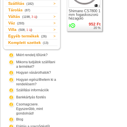
Szállítás
(182)
1
Tárolás
(87)
Shimano CS7800 1
mm fogaskoszorú
Váltás
(1198,
3 új
)
hézagoló
Váz
(293)
952 Ft
20 %
Villa
(508,
1 új
)
Egyéb termékek
(26)
Komplett szettek
(13)
Miért rendelj tőlünk?
Mikorra tudjátok szállítani
a terméket?
Hogyan vásárolhatok?
Hogyan egészíthetem ki a
rendelésem?
Szállítási információk
Bankkártyás fizetés
Csomagcsere.
Egyszerűbb, mint
gondolnád!
Blog
Elállás a szerződéstől