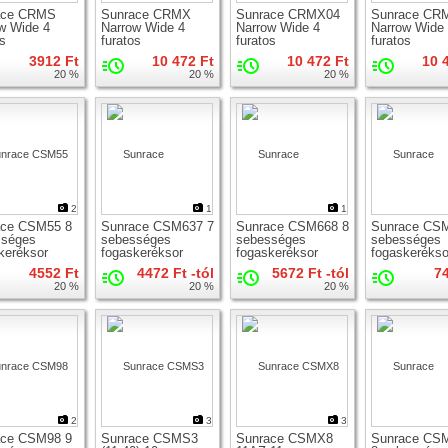
ace CRMS
Sunrace CRMX
Sunrace CRMX04
Sunrace CR
w Wide 4
Narrow Wide 4
Narrow Wide 4
Narrow Wide
os
furatos
furatos
furatos
etrikus
szimmetrikus
szimmetrikus
aszimmetrik
3912 Ft
10 472 Ft
10 472 Ft
10 
ányér
lánctányér
lánctányér
lánctányér
20 %
20 %
20 %
2
1
1
ace CSM55 8
Sunrace CSM637 7
Sunrace CSM668 8
Sunrace CS
sséges
sebességes
sebességes
sebességes
keréksor
fogaskeréksor
fogaskeréksor
fogaskerékso
4552 Ft
4472 Ft -tól
5672 Ft -tól
7
20 %
20 %
20 %
2
3
3
ace CSM98 9
Sunrace CSMS3
Sunrace CSMX8
Sunrace CS