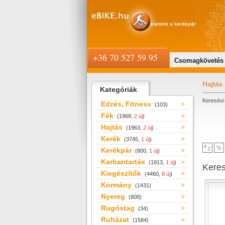
+36 70 527 59 95
Csomagkövetés
Hajtás
Kategóriák
Keresési 
Edzés, Fitness
(103)
Fék
(1968,
2 új
)
Hajtás
(1963,
2 új
)
Kerék
(3745,
1 új
)
Kerékpár
(800,
1 új
)
Karbantartás
(1913,
1 új
)
Kere
Kiegészítők
(4460,
8 új
)
Kormány
(1431)
Nyereg
(808)
Rugóstag
(34)
Ruházat
(1584)