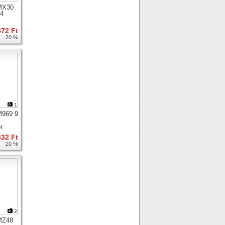
MX30
 4
us
472 Ft
20 %
1
M969 9
r
432 Ft
20 %
2
MZ48