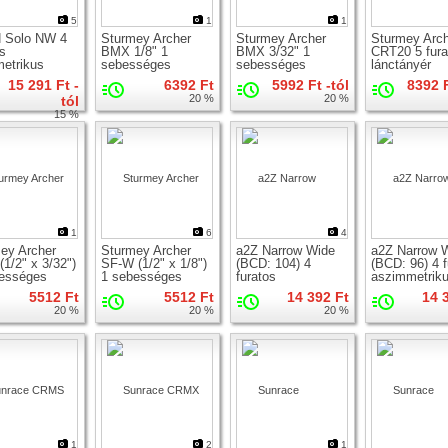
5
1
1
 Solo NW 4
Sturmey Archer
Sturmey Archer
Sturmey Arc
os
BMX 1/8" 1
BMX 3/32" 1
CRT20 5 fura
etrikus
sebességes
sebességes
lánctányér
ányér
menetes racsni
menetes racsni
15 291 Ft -
6392 Ft
5992 Ft -tól
8392 F
20 %
20 %
tól
15 %
1
6
4
ey Archer
Sturmey Archer
a2Z Narrow Wide
a2Z Narrow 
(1/2" x 3/32")
SF-W (1/2" x 1/8")
(BCD: 104) 4
(BCD: 96) 4 f
ességes
1 sebességes
furatos
aszimmetrik
es racsni
menetes racsni
szimmetrikus
lánctányér
5512 Ft
5512 Ft
14 392 Ft
14 
lánctányér
20 %
20 %
20 %
1
2
1