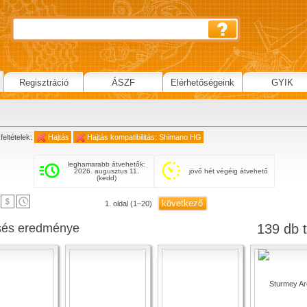
Regisztráció
ÁSZF
Elérhetőségeink
GYIK
feltételek:
Hajtás
Hajtás kompatibilitás: Shimano HG
leghamarabb átvehetők:
2026. augusztus 11.
jövő hét végéig átvehető
(kedd)
következő
1. oldal (1–20)
sés eredménye
139 db t