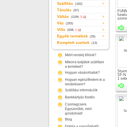
Szállítás
(182)
Tárolás
(87)
FUNN
furat
Váltás
(1199,
3 új
)
szimm
lánct
Váz
(293)
Villa
(508,
1 új
)
Egyéb termékek
(26)
Komplett szettek
(13)
Miért rendelj tőlünk?
Mikorra tudjátok szállítani
a terméket?
Sturm
Hogyan vásárolhatok?
SF-N 
1 seb
Hogyan egészíthetem ki a
menet
rendelésem?
Szállítási információk
Bankkártyás fizetés
Csomagcsere.
Egyszerűbb, mint
gondolnád!
Blog
Elállás a szerződéstől