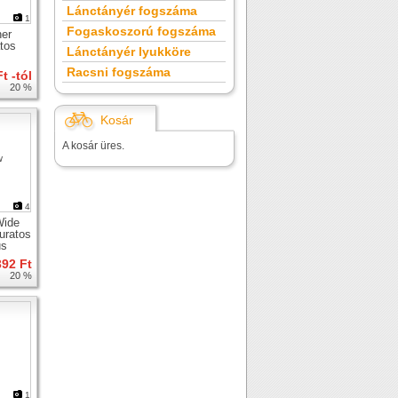
Lánctányér fogszáma
1
Fogaskoszorú fogszáma
her
tos
Lánctányér lyukköre
Racsni fogszáma
t -tól
20 %
Kosár
A kosár üres.
4
Wide
uratos
us
392 Ft
20 %
1