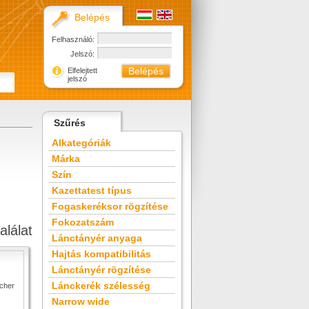
Belépés
Felhasználó:
Jelszó:
Elfelejtett
jelszó
Szűrés
Alkategóriák
Márka
Szín
Kazettatest típus
Fogaskeréksor rögzítése
Fokozatszám
alálat
Lánctányér anyaga
Hajtás kompatibilitás
Lánctányér rögzítése
Lánckerék szélesség
Narrow wide