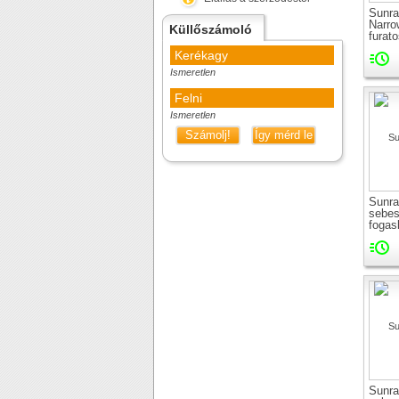
Sunr
Narro
Küllőszámoló
furat
szimm
Kerékagy
lánct
Ismeretlen
Felni
Ismeretlen
Számolj!
Így mérd le
Sunr
sebe
fogas
Sunr