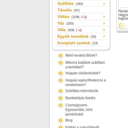
Szállítás
(182)
Tárolás
(87)
Nona
négys
Váltás
(1198,
3 új
)
hajtó
Váz
(293)
Villa
(508,
1 új
)
Egyéb termékek
(26)
Komplett szettek
(13)
Miért rendelj tőlünk?
Mikorra tudjátok szállítani
a terméket?
Hogyan vásárolhatok?
Hogyan egészíthetem ki a
rendelésem?
Szállítási információk
Bankkártyás fizetés
Csomagcsere.
Egyszerűbb, mint
gondolnád!
Blog
Elállás a szerződéstől