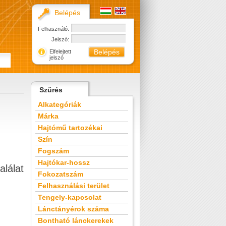
Belépés
Felhasználó:
Jelszó:
Elfelejtett
jelszó
Szűrés
Alkategóriák
Márka
Hajtómű tartozékai
Szín
Fogszám
Hajtókar-hossz
alálat
Fokozatszám
Felhasználási terület
Tengely-kapcsolat
Lánctányérok száma
Bontható lánckerekek