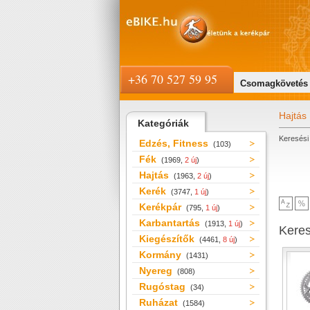
+36 70 527 59 95
Csomagkövetés
Hajtás
Kategóriák
Keresési 
Edzés, Fitness
(103)
Fék
(1969,
2 új
)
Hajtás
(1963,
2 új
)
Kerék
(3747,
1 új
)
Kerékpár
(795,
1 új
)
Karbantartás
(1913,
1 új
)
Kere
Kiegészítők
(4461,
8 új
)
Kormány
(1431)
Nyereg
(808)
Rugóstag
(34)
Ruházat
(1584)