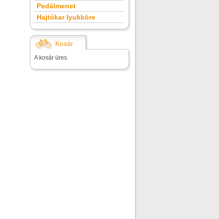
Pedálmenet
Hajtókar lyukköre
Kosár
A kosár üres.