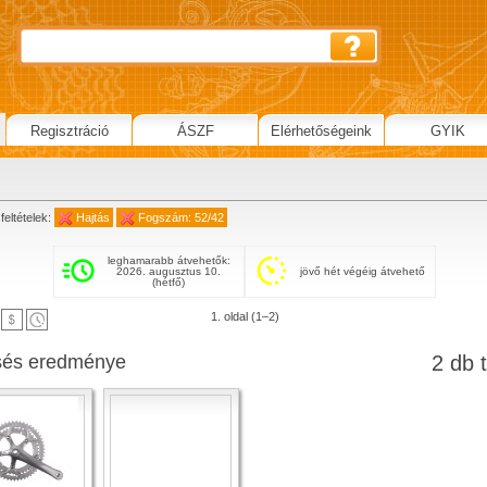
Regisztráció
ÁSZF
Elérhetőségeink
GYIK
feltételek:
Hajtás
Fogszám: 52/42
leghamarabb átvehetők:
2026. augusztus 10.
jövő hét végéig átvehető
(hétfő)
1. oldal (1–2)
sés eredménye
2 db t