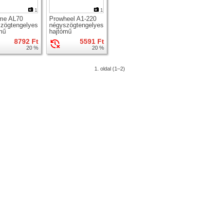
1
1
me AL70
Prowheel A1-220
zögtengelyes
négyszögtengelyes
mű
hajtómű
8792 Ft
5591 Ft
20 %
20 %
1. oldal (1–2)