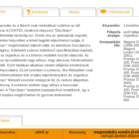
írás
Kérdések
Márka
Vélemények
lassulás és a fékerő csak minimálisan csökken az idő
Kiszerelés:
1 kerékhe
val. A CONTEC rendkívül népszerű "DiscStop+"
Fékpofa
acél hátla
ékbetétje biztosítja ezt. Ennek oka az optimalizált vegyület,
anyaga:
organikus
nden helyzetben a lehető legjobb teljesítményt nyújtja. A
Kompatibilis
Magura Cl
op+" megbízhatóan teljesíti célját, és jelentősen hozzájárul a
fék:
(1998-200
Magura
sághoz. A fékbetét számos különböző specifikációban kapható.
Louise (1
az organikus és a szinteres modellek közötti választás. Az
2001),
Promax D
kus tárcsafékbetét nagy előnye, hogy alacsony hőmérsékleten
200, Pro
dik. Ezért ideálisan alkalmas minden időjárási körülmények
DSK-200S
Promax D
 használatra. Ezzel szemben a szinteres, fém fékbetétek csak
400, Pro
őmérsékleten érik el teljes teljesítményüket. Az organikus
DSK-400E
Promax D
op+" fékbetét kevésbé melegszik fel, és nedves állapotban
400S,
ikorog. A szinteres betétek nagy előnye a hosszabb
Promax D
420, Pro
tam. A "DiscStop+" beépített kopásjelzővel rendelkezik, így a
DSK-610,
ét kopása megbízhatóan és gyorsan leolvasható.
Promax D
650
Cikkek
megrendelés esetén érv
dvezmény
eBIKE ár
Mennyiség
várható átvételi időpon