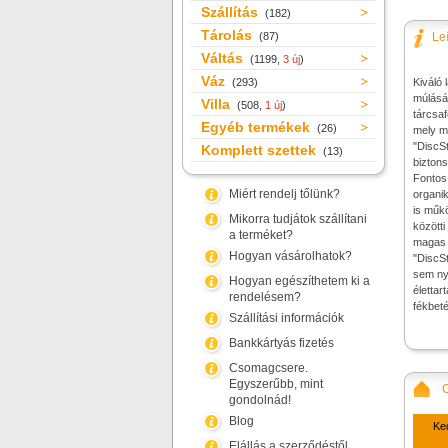
Szállítás
(182)
Tárolás
(87)
Le
Váltás
(1199,
3 új
)
Váz
(293)
Kiváló 
múlásá
Villa
(508,
1 új
)
tárcsaf
Egyéb termékek
(26)
mely mi
"DiscSt
Komplett szettek
(13)
bizton
Fontos 
Miért rendelj tőlünk?
organi
is műkö
Mikorra tudjátok szállítani
közötti
a terméket?
magas h
Hogyan vásárolhatok?
"DiscSt
sem ny
Hogyan egészíthetem ki a
élettar
rendelésem?
fékbet
Szállítási információk
Bankkártyás fizetés
Csomagcsere.
Egyszerűbb, mint
gondolnád!
Blog
Ke
Elállás a szerződéstől