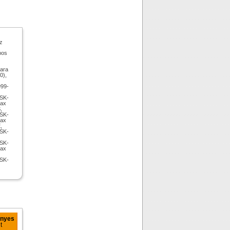
z
pos
ara
0),
999-
SK-
max
,
SK-
max
,
SK-
SK-
max
SK-
ényes
t