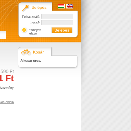
Belépés
Felhasználó:
Jelszó:
Elfelejtett
jelszó
Kosár
A kosár üres.
4590 Ft
1 Ft
dvezmény
alos oldala