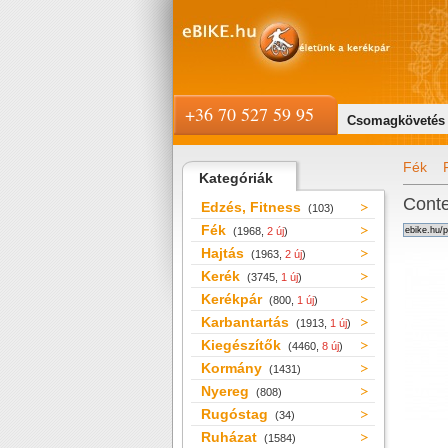
+36 70 527 59 95
Csomagkövetés
Fék
Kategóriák
Conte
Edzés, Fitness
(103)
Fék
(1968,
2 új
)
Hajtás
(1963,
2 új
)
Kerék
(3745,
1 új
)
Kerékpár
(800,
1 új
)
Karbantartás
(1913,
1 új
)
Kiegészítők
(4460,
8 új
)
Kormány
(1431)
Nyereg
(808)
Rugóstag
(34)
Ruházat
(1584)