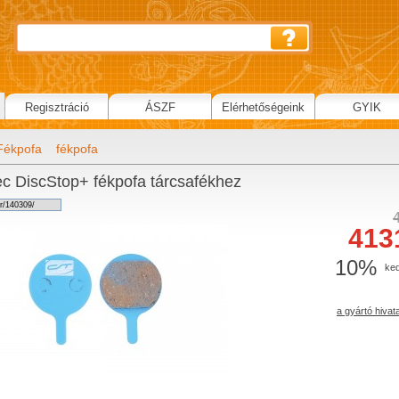
Regisztráció
ÁSZF
Elérhetőségeink
GYIK
Fékpofa
fékpofa
c DiscStop+ fékpofa tárcsafékhez
413
10%
ke
a gyártó hivat