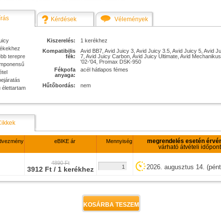
írás
Kérdések
Vélemények
uicy
Kiszerelés:
1 kerékhez
fékekhez
Kompatibilis
Avid BB7, Avid Juicy 3, Avid Juicy 3.5, Avid Juicy 5, Avid J
bb terepre
fék:
7, Avid Juicy Carbon, Avid Juicy Ultimate, Avid Mechanikus
'02-'04, Promax DSK-950
omponensű
Fékpofa
acél hátlapos fémes
tel
anyaga:
bejáratás
Hűtőbordás:
nem
 élettartam
Cikkek
megrendelés esetén érvé
dvezmény
eBIKE ár
Mennyiség
várható átvételi időpont
4890 Ft
2026. augusztus 14. (pént
3912 Ft / 1 kerékhez