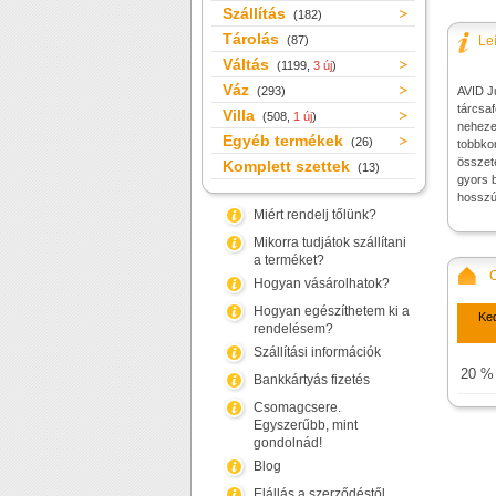
Szállítás
(182)
Tárolás
(87)
Le
Váltás
(1199,
3 új
)
Váz
(293)
AVID J
tárcsa
Villa
(508,
1 új
)
neheze
Egyéb termékek
(26)
tobbk
összeté
Komplett szettek
(13)
gyors 
hosszú
Miért rendelj tőlünk?
Mikorra tudjátok szállítani
a terméket?
Hogyan vásárolhatok?
Hogyan egészíthetem ki a
Ke
rendelésem?
Szállítási információk
20 %
Bankkártyás fizetés
Csomagcsere.
Egyszerűbb, mint
gondolnád!
Blog
Elállás a szerződéstől