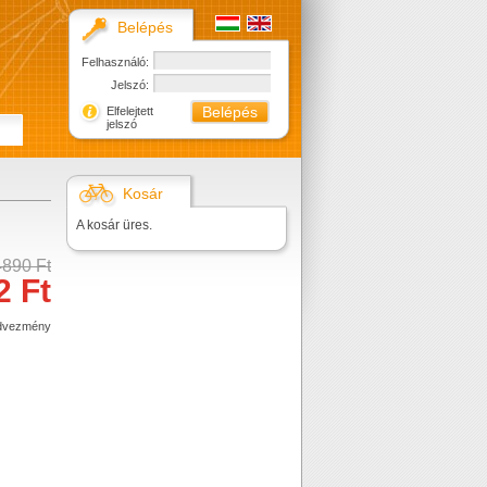
Belépés
Felhasználó:
Jelszó:
Elfelejtett
jelszó
Kosár
A kosár üres.
4890 Ft
2 Ft
dvezmény