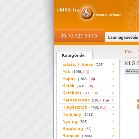
+36 70 527 59 95
Csomagkövetés
Fék
Kategóriák
KLS D
Edzés, Fitness
(103)
Fék
(1968,
2 új
)
Hajtás
(1963,
2 új
)
Kerék
(3745,
1 új
)
Kerékpár
(800,
1 új
)
Karbantartás
(1913,
1 új
)
Kiegészítők
(4460,
8 új
)
Kormány
(1431)
Nyereg
(808)
Rugóstag
(34)
Ruházat
(1584)