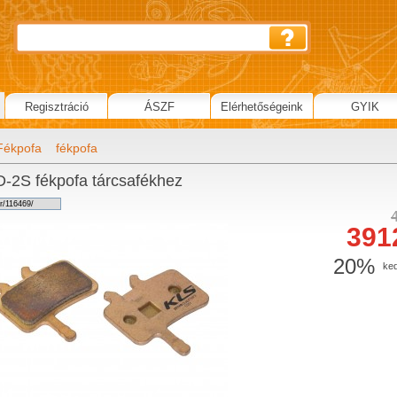
Regisztráció
ÁSZF
Elérhetőségeink
GYIK
Fékpofa
fékpofa
-2S fékpofa tárcsafékhez
391
20%
ke