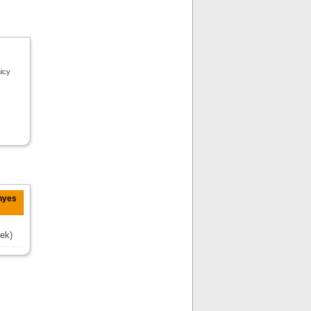
uicy
nyes
ek)