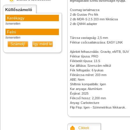
legmagasabb szintű biztonságot nyújtja.
Küllőszámoló
Csomag tartalmazza:
2 db Gustav Pro fék
Kerékagy
2 db MDR-S 2.5 203 mm féktácsa
Ismeretlen
2 db QM44 adapter
Felni
Ismeretlen
Tárcsa vastagság: 2,5 mm
Fékkar csőcsatlakozása: EASY LINK
Számolj!
Így mérd le
Ajánlott felhasználás: Gravity, eMTB, SUV
Fékkar típusa: PRO
Fékbetét típusa: 13.S
Kar állítása: Szerszám nélkül
Fék felfogatás: 6 lyukas
Féktárcsa méret: 203 mm
ABE: Nem
Shiftmix kompatibilis: Igen
Kar anyaga: Alumínium
Évjárat: 2025
Fékcső hossz: 2,200 mm
Anyag: Carbotecture
Flip Flop: Igen - Szimmetrikus fékkarok.
Cikkek