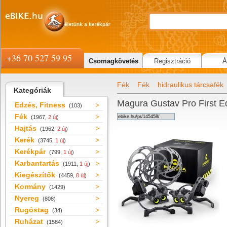
+36 70 527 59 95
Csomagkövetés
Regisztráció
Á
Fék
Fék
hidraulikus tárcsafék
Kategóriák
Magura Gustav Pro First Edi
Edzés, Fitness
(103)
Fék
(1967,
2 új
)
Hajtás
(1962,
2 új
)
Kerék
(3745,
1 új
)
Kerékpár
(799,
1 új
)
Karbantartás
(1911,
1 új
)
Kiegészítők
(4459,
8 új
)
Kormány
(1429)
Nyereg
(808)
Rugóstag
(34)
Ruházat
(1584)