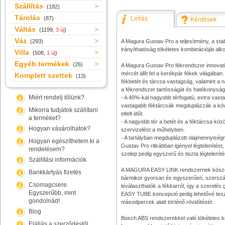
Szállítás
(182)
Tárolás
(87)
Leírás
Kérdések
Váltás
(1199,
3 új
)
Váz
(293)
A Magura Gustav Pro a teljesítmény, a stab
irányíthatóság tökéletes kombinációját alko
Villa
(508,
1 új
)
Egyéb termékek
(26)
A Magura Gustav Pro fékrendszer innovatí
mércét állít fel a kerékpár fékek világában
Komplett szettek
(13)
fékbetét és tárcsa vastagság, valamint a n
a fékrendszer tartósságát és hatékonyságá
Miért rendelj tőlünk?
- A 40%-kal nagyobb térfogatú, extra vast
vastagabb féktárcsák megduplázzák a köv
Mikorra tudjátok szállítani
eltelt időt.
a terméket?
- A nagyobb tér a betét és a féktárcsa köz
Hogyan vásárolhatok?
szervizelést a műhelyben.
- A tartályban megduplázott olajmennyisé
Hogyan egészíthetem ki a
Gustav Pro ritkábban igényel légtelenítést, 
rendelésem?
szelep pedig egyszerű és tiszta légtelenítés
Szállítási információk
A MAGURA EASY LINK rendszernek köszö
Bankkártyás fizetés
bármikor gyorsan és egyszerűen, szerszá
Csomagcsere.
leválaszthatók a fékkarról, így a szerelés 
Egyszerűbb, mint
EASY TUBE koncepció pedig lehetővé tesz
gondolnád!
másodpercek alatt történő rövidítését.
Blog
Bosch ABS rendszerekkel való tökéletes ko
Elállás a szerződéstől