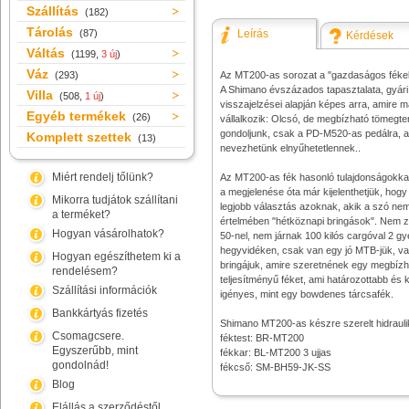
Szállítás
(182)
Tárolás
(87)
Leírás
Kérdések
Váltás
(1199,
3 új
)
Váz
(293)
Az MT200-as sorozat a "gazdaságos fékek
A Shimano évszázados tapasztalata, gyári 
Villa
(508,
1 új
)
visszajelzései alapján képes arra, amire 
Egyéb termékek
(26)
vállalkozik: Olcsó, de megbízható tömegte
gondoljunk, csak a PD-M520-as pedálra, a
Komplett szettek
(13)
nevezhetünk elnyűhetetlennek..
Miért rendelj tőlünk?
Az MT200-as fék hasonló tulajdonságokkal
a megjelenése óta már kijelenthetjük, hogy 
Mikorra tudjátok szállítani
legjobb választás azoknak, akik a szó ne
a terméket?
értelmében "hétköznapi bringások". Nem 
Hogyan vásárolhatok?
50-nel, nem járnak 100 kilós cargóval 2 gy
hegyvidéken, csak van egy jó MTB-jük, va
Hogyan egészíthetem ki a
bringájuk, amire szeretnének egy megbízha
rendelésem?
teljesítményű féket, ami határozottabb é
Szállítási információk
igényes, mint egy bowdenes tárcsafék.
Bankkártyás fizetés
Shimano MT200-as készre szerelt hidrauli
Csomagcsere.
féktest: BR-MT200
Egyszerűbb, mint
fékkar: BL-MT200 3 ujjas
gondolnád!
fékcső: SM-BH59-JK-SS
Blog
Elállás a szerződéstől