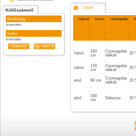
Cikkek
Küllőszámoló
Kerékagy
helyzet
hossz
csomagolás
K
Ismeretlen
Felni
Ismeretlen
Számolj!
Így mérd le
160
Csomagolás
hátsó
20
cm
nélküli
170
Csomagolás
hátsó
20
cm
nélküli
Csomagolás
első
90 cm
20
nélküli
100
első
Dobozos
20
cm