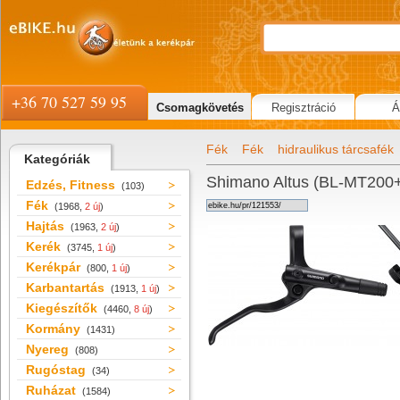
+36 70 527 59 95
Csomagkövetés
Regisztráció
Á
Fék
Fék
hidraulikus tárcsafék
Kategóriák
Shimano Altus (BL-MT200+
Edzés, Fitness
(103)
Fék
(1968,
2 új
)
Hajtás
(1963,
2 új
)
Kerék
(3745,
1 új
)
Kerékpár
(800,
1 új
)
Karbantartás
(1913,
1 új
)
Kiegészítők
(4460,
8 új
)
Kormány
(1431)
Nyereg
(808)
Rugóstag
(34)
Ruházat
(1584)