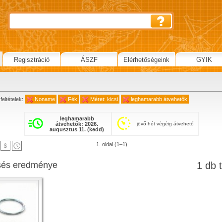
Regisztráció
ÁSZF
Elérhetőségeink
GYIK
feltételek:
Noname
Fék
Méret: kicsi
leghamarabb átvehetők
leghamarabb
átvehetők: 2026.
jövő hét végéig átvehető
augusztus 11. (kedd)
1. oldal (1–1)
sés eredménye
1 db t