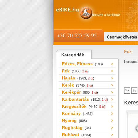
+36 70 527 59 95
Csomagkövetés
Fék
Kategóriák
Keresési 
Edzés, Fitness
(103)
Fék
(1968,
2 új
)
Hajtás
(1963,
2 új
)
Kerék
(3745,
1 új
)
Kerékpár
(800,
1 új
)
Karbantartás
(1913,
1 új
)
Kere
Kiegészítők
(4460,
8 új
)
Kormány
(1431)
Nyereg
(808)
Rugóstag
(34)
Ruházat
(1584)