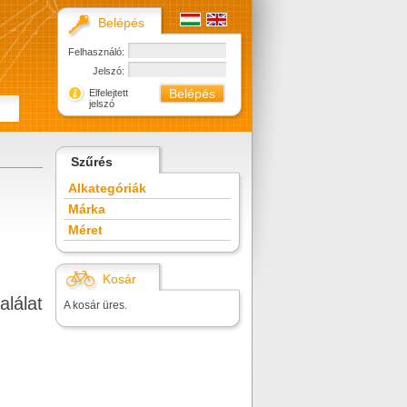
Belépés
Felhasználó:
Jelszó:
Elfelejtett
jelszó
Szűrés
Alkategóriák
Márka
Méret
Kosár
alálat
A kosár üres.