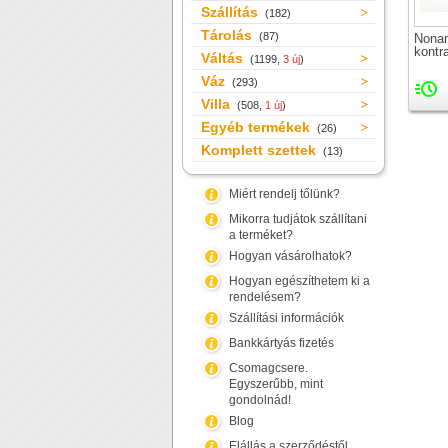
Szállítás
(182)
Tárolás
(87)
Nona
kontr
Váltás
(1199,
3 új
)
Váz
(293)
Villa
(508,
1 új
)
Egyéb termékek
(26)
Komplett szettek
(13)
Miért rendelj tőlünk?
Mikorra tudjátok szállítani
a terméket?
Hogyan vásárolhatok?
Hogyan egészíthetem ki a
rendelésem?
Szállítási információk
Bankkártyás fizetés
Csomagcsere.
Egyszerűbb, mint
gondolnád!
Blog
Elállás a szerződéstől