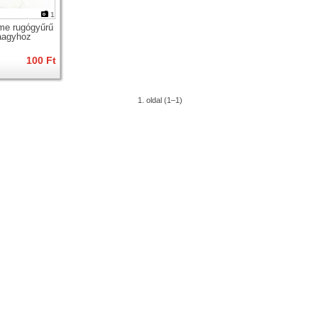
1
me rugógyűrű
aagyhoz
100 Ft
1. oldal (1–1)