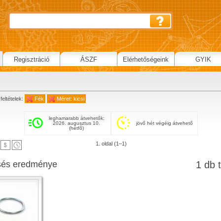
Regisztráció
ÁSZF
Elérhetőségeink
GYIK
feltételek:
Fék
Méret: kicsi
leghamarabb átvehetők:
2026. augusztus 10.
jövő hét végéig átvehető
(hétfő)
1. oldal (1–1)
sés eredménye
1 db t