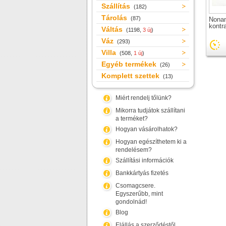
Szállítás
(182)
Tárolás
(87)
Nona
kontr
Váltás
(1198,
3 új
)
Váz
(293)
Villa
(508,
1 új
)
Egyéb termékek
(26)
Komplett szettek
(13)
Miért rendelj tőlünk?
Mikorra tudjátok szállítani
a terméket?
Hogyan vásárolhatok?
Hogyan egészíthetem ki a
rendelésem?
Szállítási információk
Bankkártyás fizetés
Csomagcsere.
Egyszerűbb, mint
gondolnád!
Blog
Elállás a szerződéstől