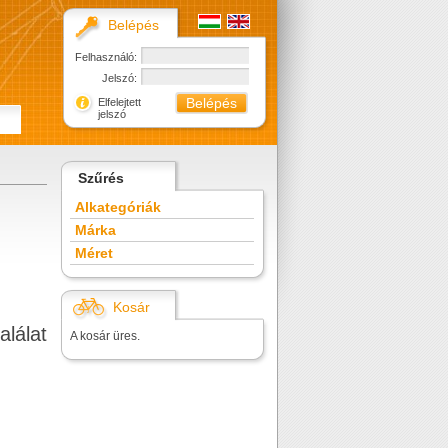
Belépés
Felhasználó:
Jelszó:
Elfelejtett
jelszó
Szűrés
Alkategóriák
Márka
Méret
Kosár
alálat
A kosár üres.