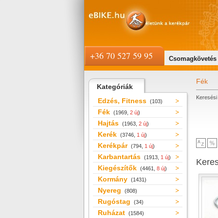
+36 70 527 59 95
Csomagkövetés
Fék
Kategóriák
Keresési 
Edzés, Fitness
(103)
Fék
(1969,
2 új
)
Hajtás
(1963,
2 új
)
Kerék
(3746,
1 új
)
Kerékpár
(794,
1 új
)
Karbantartás
(1913,
1 új
)
Kere
Kiegészítők
(4461,
8 új
)
Kormány
(1431)
Nyereg
(808)
Rugóstag
(34)
Ruházat
(1584)