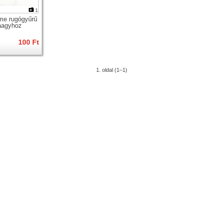
1
me rugógyűrű
aagyhoz
100 Ft
1. oldal (1–1)