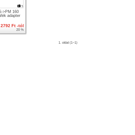
5
IS->PM 160
afék adapter
2792 Ft -tól
20 %
1. oldal (1–1)