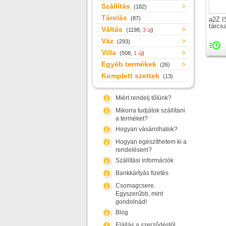
Szállítás
(182)
Tárolás
(87)
a2Z 
tárcs
Váltás
(1198,
3 új
)
Váz
(293)
Villa
(508,
1 új
)
Egyéb termékek
(26)
Komplett szettek
(13)
Miért rendelj tőlünk?
Mikorra tudjátok szállítani
a terméket?
Hogyan vásárolhatok?
Hogyan egészíthetem ki a
rendelésem?
Szállítási információk
Bankkártyás fizetés
Csomagcsere.
Egyszerűbb, mint
gondolnád!
Blog
Elállás a szerződéstől