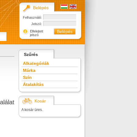
Belépés
Felhasználó:
Jelszó:
Elfelejtett
jelszó
Szűrés
Alkategóriák
Márka
Szín
Átalakítás
Kosár
alálat
A kosár üres.