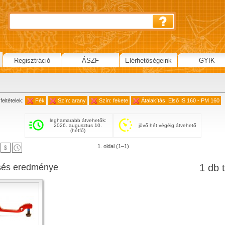
Regisztráció
ÁSZF
Elérhetőségeink
GYIK
feltételek:
Fék
Szín: arany
Szín: fekete
Átalakítás: Első IS 160 - PM 160
leghamarabb átvehetők:
2026. augusztus 10.
jövő hét végéig átvehető
(hétfő)
1. oldal (1–1)
sés eredménye
1 db t