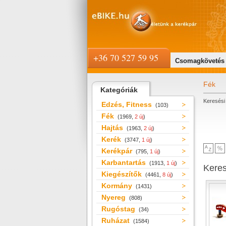
+36 70 527 59 95
Csomagkövetés
Fék
Kategóriák
Keresési 
Edzés, Fitness
(103)
Fék
(1969,
2 új
)
Hajtás
(1963,
2 új
)
Kerék
(3747,
1 új
)
Kerékpár
(795,
1 új
)
Karbantartás
(1913,
1 új
)
Kere
Kiegészítők
(4461,
8 új
)
Kormány
(1431)
Nyereg
(808)
Rugóstag
(34)
Ruházat
(1584)