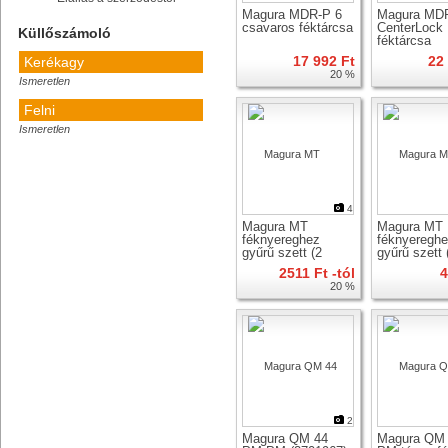
Magura MDR-P 6
Magura MD
csavaros féktárcsa
CenterLock
Küllőszámoló
féktárcsa
17 992 Ft
22
Kerékagy
20 %
Ismeretlen
Felni
Ismeretlen
Számolj!
Így mérd le
4
Magura MT
Magura MT
féknyereghez
féknyeregh
gyűrű szett (2
gyűrű szett 
dugattyús)
dugattyús)
2511 Ft -tól
4
20 %
2
Magura QM 44
Magura QM 