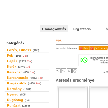
+36 70 527 59 95
Csomagkövetés
Regisztráció
Á
Fék
Kategóriák
Keresési feltételek:
Fék
jövő hét vé
Edzés, Fitness
(103)
Fék
(1968,
2 új
)
leghamarabb át
2026. augusz
Hajtás
(1963,
2 új
)
(kedd)
Kerék
(3746,
1 új
)
Kerékpár
1. o
(800,
1 új
)
Karbantartás
(1913,
1 új
)
Keresés eredménye
Kiegészítők
(4460,
8 új
)
Kormány
(1431)
Nyereg
(808)
Rugóstag
(34)
Ruházat
(1584)