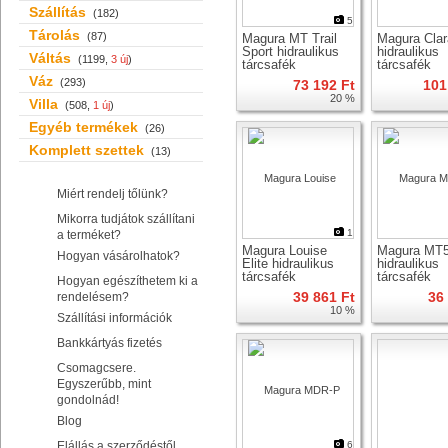
Szállítás
(182)
5
Tárolás
(87)
Magura MT Trail
Magura Clar
Sport hidraulikus
hidraulikus
Váltás
(1199,
3 új
)
tárcsafék
tárcsafék
Váz
(293)
73 192 Ft
101
20 %
Villa
(508,
1 új
)
Egyéb termékek
(26)
Komplett szettek
(13)
Miért rendelj tőlünk?
Mikorra tudjátok szállítani
1
a terméket?
Magura Louise
Magura MT
Hogyan vásárolhatok?
Elite hidraulikus
hidraulikus
tárcsafék
tárcsafék
Hogyan egészíthetem ki a
39 861 Ft
36
rendelésem?
10 %
Szállítási információk
Bankkártyás fizetés
Csomagcsere.
Egyszerűbb, mint
gondolnád!
Blog
Elállás a szerződéstől
6