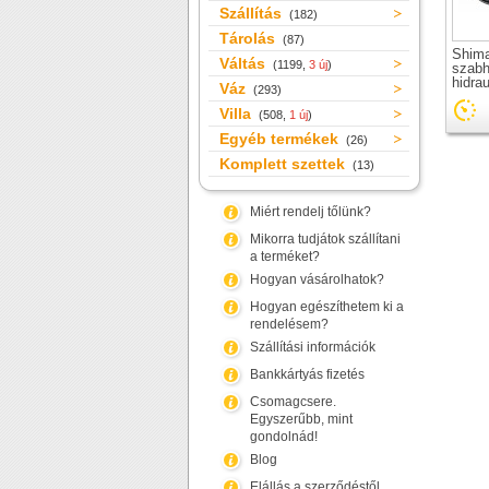
Szállítás
(182)
Tárolás
(87)
Shim
Váltás
(1199,
3 új
)
szabh
hidra
Váz
(293)
Villa
(508,
1 új
)
Egyéb termékek
(26)
Komplett szettek
(13)
Miért rendelj tőlünk?
Mikorra tudjátok szállítani
a terméket?
Hogyan vásárolhatok?
Hogyan egészíthetem ki a
rendelésem?
Szállítási információk
Bankkártyás fizetés
Csomagcsere.
Egyszerűbb, mint
gondolnád!
Blog
Elállás a szerződéstől