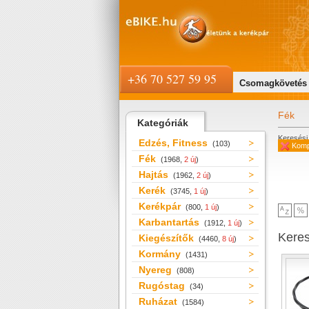
+36 70 527 59 95
Csomagkövetés
Fék
Kategóriák
Keresési 
Edzés, Fitness
(103)
Komp
Fék
(1968,
2 új
)
Hajtás
(1962,
2 új
)
Kerék
(3745,
1 új
)
Kerékpár
(800,
1 új
)
Karbantartás
(1912,
1 új
)
Kere
Kiegészítők
(4460,
8 új
)
Kormány
(1431)
Nyereg
(808)
Rugóstag
(34)
Ruházat
(1584)