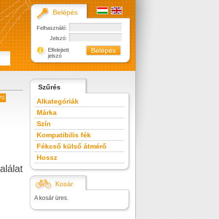
Belépés
Felhasználó:
Jelszó:
Elfelejtett
jelszó
Szűrés
70
Alkategóriák
Márka
Szín
Kompatibilis fék
Fékcső külső átmérő
Hossz
alálat
Kosár
A kosár üres.