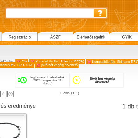
Regisztráció
ÁSZF
Elérhetőségeink
GYIK
feltételek:
Fék
Kompatibilis fék: Shimano R7070
Kompatibilis fék: Shimano R71
atibilis fék: BR-RX820
jövő hét végéig átvehető
leghamarabb átvehetők:
jövő hét végéig
2026. augusztus 11.
átvehető
(kedd)
1. oldal (1–1)
sés eredménye
1 db t