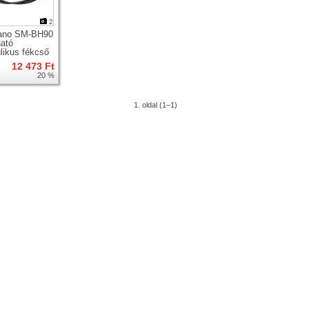
2
ano SM-BH90
ató
ulikus fékcső
12 473 Ft
20 %
1. oldal (1–1)