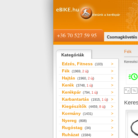
+36 70 527 59 95
Csomagkövetés
Fék
Kategóriák
Keresési 
Edzés, Fitness
(103)
Fék
(1969,
2 új
)
Hajtás
(1960,
2 új
)
Kerék
(3748,
1 új
)
Kerékpár
(794,
1 új
)
Karbantartás
(1915,
1 új
)
Kere
Kiegészítők
(4459,
8 új
)
Kormány
(1431)
Nyereg
(808)
Rugóstag
(34)
Ruházat
(1584)