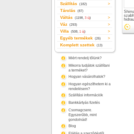
Szállítás
(182)
Tárolás
(87)
Shim
szabh
Váltás
(1198,
3 új
)
hidra
Váz
(293)
Villa
(508,
1 új
)
Egyéb termékek
(26)
Komplett szettek
(13)
Miért rendelj tőlünk?
Mikorra tudjátok szállítani
a terméket?
Hogyan vásárolhatok?
Hogyan egészíthetem ki a
rendelésem?
Szállítási információk
Bankkártyás fizetés
Csomagcsere.
Egyszerűbb, mint
gondolnád!
Blog
Elállás a szerződéstől