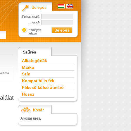
Belépés
Felhasználó:
Jelszó:
Elfelejtett
jelszó
Szűrés
Alkategóriák
Márka
tvehető
Szín
Kompatibilis fék
Fékcső külső átmérő
Hossz
alálat
Kosár
A kosár üres.