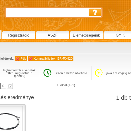
Regisztráció
ÁSZF
Elérhetőségeink
GYIK
feltételek:
Fék
Kompatibilis fék: BR-RX820
leghamarabb átvehetők:
2026. augusztus 7.
ezen a héten átvehető
jövő hét végéig á
(péntek)
1. oldal (1–1)
sés eredménye
1 db t