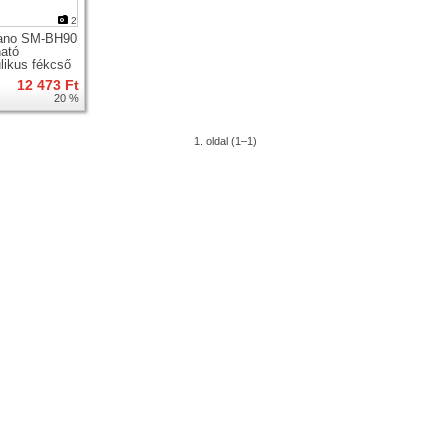
2
ano SM-BH90
ató
ulikus fékcső
12 473 Ft
20 %
1. oldal (1–1)