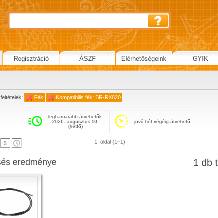
Regisztráció
ÁSZF
Elérhetőségeink
GYIK
feltételek:
Fék
Kompatibilis fék: BR-RX820
leghamarabb átvehetők:
2026. augusztus 10.
jövő hét végéig átvehető
(hétfő)
1. oldal (1–1)
sés eredménye
1 db t