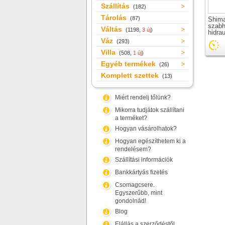
Szállítás
(182)
Tárolás
(87)
Shim
szabh
Váltás
(1198,
3 új
)
hidra
Váz
(293)
Villa
(508,
1 új
)
Egyéb termékek
(26)
Komplett szettek
(13)
Miért rendelj tőlünk?
Mikorra tudjátok szállítani
a terméket?
Hogyan vásárolhatok?
Hogyan egészíthetem ki a
rendelésem?
Szállítási információk
Bankkártyás fizetés
Csomagcsere.
Egyszerűbb, mint
gondolnád!
Blog
Elállás a szerződéstől