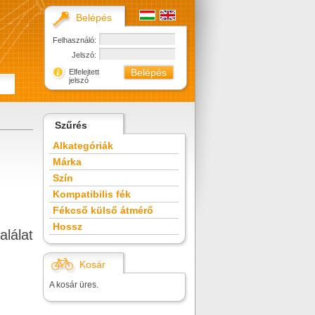
Belépés
Felhasználó:
Jelszó:
Elfelejtett
jelszó
Szűrés
Alkategóriák
Márka
Szín
Kompatibilis fék
Fékcső külső átmérő
Hossz
alálat
Kosár
A kosár üres.