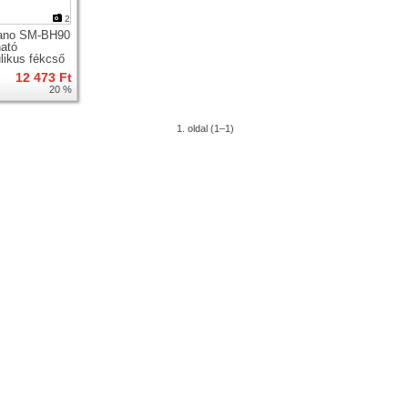
2
ano SM-BH90
ató
ulikus fékcső
12 473 Ft
20 %
1. oldal (1–1)