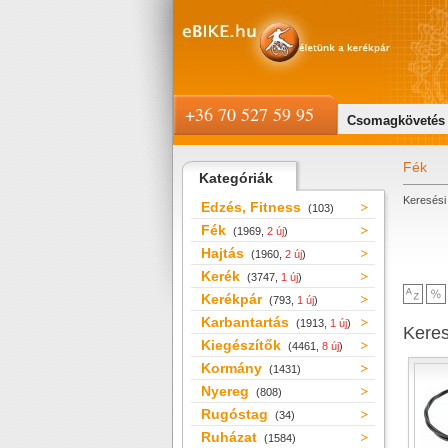
+36 70 527 59 95
Csomagkövetés
Fék
Kategóriák
Keresési 
Edzés, Fitness
(103)
Fék
(1969,
2 új
)
Hajtás
(1960,
2 új
)
Kerék
(3747,
1 új
)
Kerékpár
(793,
1 új
)
Karbantartás
(1913,
1 új
)
Kere
Kiegészítők
(4461,
8 új
)
Kormány
(1431)
Nyereg
(808)
Rugóstag
(34)
Ruházat
(1584)