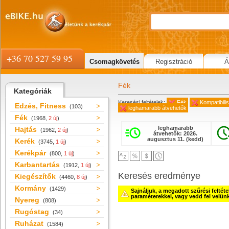
+36 70 527 59 95
Csomagkövetés
Regisztráció
Á
Fék
Kategóriák
Keresési feltételek:
Fék
Kompatibili
Edzés, Fitness
(103)
leghamarabb átvehetők
Fék
(1968,
2 új
)
leghamarabb
Hajtás
(1962,
2 új
)
átvehetők: 2026.
augusztus 11. (kedd)
Kerék
(3745,
1 új
)
Kerékpár
(800,
1 új
)
Karbantartás
(1912,
1 új
)
Keresés eredménye
Kiegészítők
(4460,
8 új
)
Kormány
(1429)
Sajnáljuk, a megadott szűrési feltét
paraméterekkel, vagy vedd fel velün
Nyereg
(808)
Rugóstag
(34)
Ruházat
(1584)