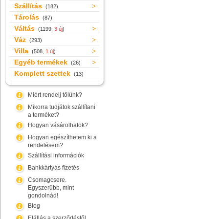
Szállítás
(182)
Tárolás
(87)
Váltás
(1199,
3 új
)
Váz
(293)
Villa
(508,
1 új
)
Egyéb termékek
(26)
Komplett szettek
(13)
Miért rendelj tőlünk?
Mikorra tudjátok szállítani
a terméket?
Hogyan vásárolhatok?
Hogyan egészíthetem ki a
rendelésem?
Szállítási információk
Bankkártyás fizetés
Csomagcsere.
Egyszerűbb, mint
gondolnád!
Blog
Elállás a szerződéstől