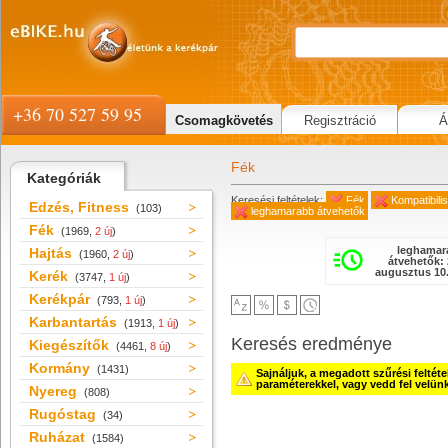
+36 70 527 59 95
Csomagkövetés
Regisztráció
Á
Fék
Kategóriák
Keresési feltételek:
Fék
Kompatibili
Edzés, Fitness
(103)
leghamarabb átvehetők
Fék
(1969,
2 új
)
leghamar
Hajtás
(1960,
2 új
)
átvehetők: 
augusztus 10.
Kerék
(3747,
1 új
)
Kerékpár
(793,
1 új
)
Karbantartás
(1913,
1 új
)
Keresés eredménye
Kiegészítők
(4461,
8 új
)
Kormány
(1431)
Sajnáljuk, a megadott szűrési feltét
paraméterekkel, vagy vedd fel velün
Nyereg
(808)
Rugóstag
(34)
Ruházat
(1584)