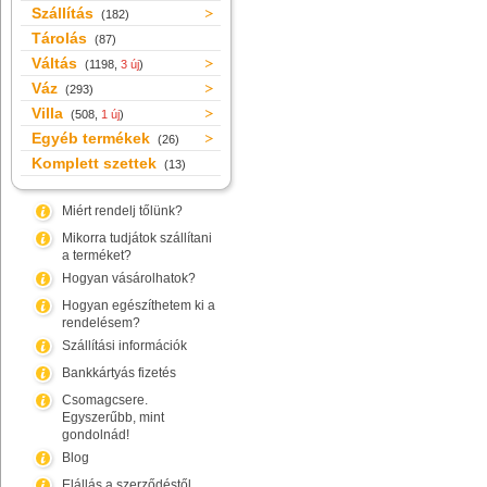
Szállítás
(182)
Tárolás
(87)
Váltás
(1198,
3 új
)
Váz
(293)
Villa
(508,
1 új
)
Egyéb termékek
(26)
Komplett szettek
(13)
Miért rendelj tőlünk?
Mikorra tudjátok szállítani
a terméket?
Hogyan vásárolhatok?
Hogyan egészíthetem ki a
rendelésem?
Szállítási információk
Bankkártyás fizetés
Csomagcsere.
Egyszerűbb, mint
gondolnád!
Blog
Elállás a szerződéstől