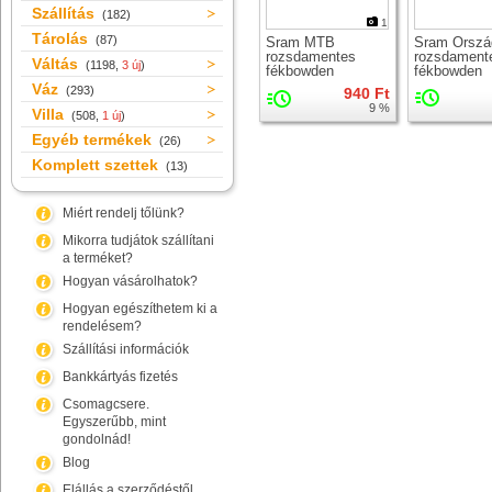
Szállítás
(182)
1
Tárolás
(87)
Sram MTB
Sram Orszá
rozsdamentes
rozsdament
Váltás
(1198,
3 új
)
fékbowden
fékbowden
Váz
(293)
940 Ft
9 %
Villa
(508,
1 új
)
Egyéb termékek
(26)
Komplett szettek
(13)
Miért rendelj tőlünk?
Mikorra tudjátok szállítani
a terméket?
Hogyan vásárolhatok?
Hogyan egészíthetem ki a
rendelésem?
Szállítási információk
Bankkártyás fizetés
Csomagcsere.
Egyszerűbb, mint
gondolnád!
Blog
Elállás a szerződéstől