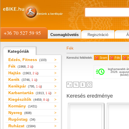
+36 70 527 59 95
Csomagkövetés
Regisztráció
Á
Fék
Kategóriák
Keresési feltételek:
Sram
Fék
Edzés, Fitness
(103)
Fék
(1968,
2 új
)
leghamarabb át
2026. augusz
Hajtás
(1963,
2 új
)
(kedd)
Kerék
(3746,
1 új
)
Kerékpár
(795,
1 új
)
Karbantartás
(1913,
1 új
)
Keresés eredménye
Kiegészítők
(4459,
8 új
)
Kormány
(1431)
Nyereg
(808)
Rugóstag
(34)
Ruházat
(1584)