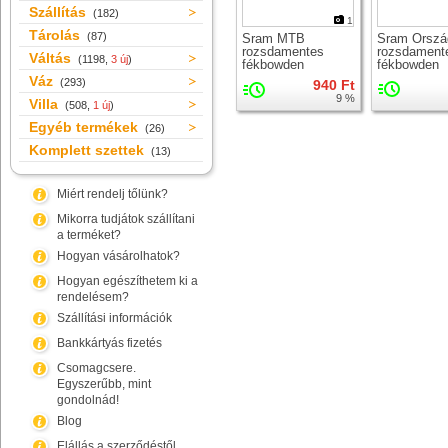
Szállítás
(182)
1
Tárolás
(87)
Sram MTB
Sram Orszá
rozsdamentes
rozsdament
Váltás
(1198,
3 új
)
fékbowden
fékbowden
Váz
(293)
940 Ft
9 %
Villa
(508,
1 új
)
Egyéb termékek
(26)
Komplett szettek
(13)
Miért rendelj tőlünk?
Mikorra tudjátok szállítani
a terméket?
Hogyan vásárolhatok?
Hogyan egészíthetem ki a
rendelésem?
Szállítási információk
Bankkártyás fizetés
Csomagcsere.
Egyszerűbb, mint
gondolnád!
Blog
Elállás a szerződéstől