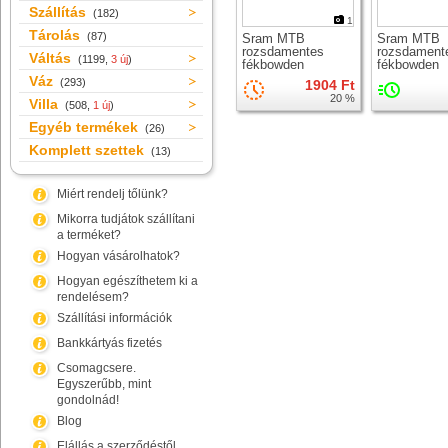
Szállítás
(182)
1
Tárolás
(87)
Sram MTB
Sram MTB
rozsdamentes
rozsdament
Váltás
(1199,
3 új
)
fékbowden
fékbowden
Váz
(293)
1904 Ft
20 %
Villa
(508,
1 új
)
Egyéb termékek
(26)
Komplett szettek
(13)
Miért rendelj tőlünk?
Mikorra tudjátok szállítani
a terméket?
Hogyan vásárolhatok?
Hogyan egészíthetem ki a
rendelésem?
Szállítási információk
Bankkártyás fizetés
Csomagcsere.
Egyszerűbb, mint
gondolnád!
Blog
Elállás a szerződéstől