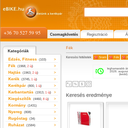
+36 70 527 59 95
Csomagkövetés
Regisztráció
Á
Fék
Kategóriák
Keresési feltételek:
Sram
Fék
Edzés, Fitness
(103)
Fék
(1968,
2 új
)
leghamarabb át
2026. augusz
Hajtás
(1963,
2 új
)
(kedd)
Kerék
(3745,
1 új
)
Kerékpár
(800,
1 új
)
Karbantartás
(1913,
1 új
)
Keresés eredménye
Kiegészítők
(4460,
8 új
)
Kormány
(1431)
Nyereg
(808)
Rugóstag
(34)
Ruházat
(1584)