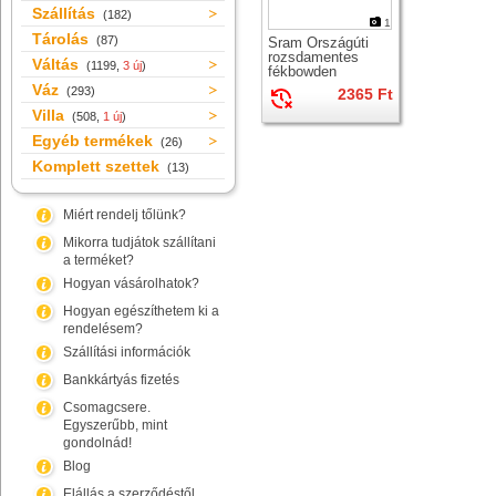
Szállítás
(182)
1
Tárolás
(87)
Sram Országúti
rozsdamentes
Váltás
(1199,
3 új
)
fékbowden
Váz
(293)
2365 Ft
Villa
(508,
1 új
)
Egyéb termékek
(26)
Komplett szettek
(13)
Miért rendelj tőlünk?
Mikorra tudjátok szállítani
a terméket?
Hogyan vásárolhatok?
Hogyan egészíthetem ki a
rendelésem?
Szállítási információk
Bankkártyás fizetés
Csomagcsere.
Egyszerűbb, mint
gondolnád!
Blog
Elállás a szerződéstől