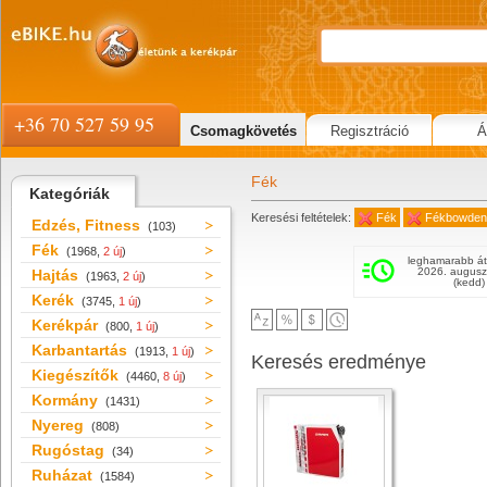
+36 70 527 59 95
Csomagkövetés
Regisztráció
Á
Fék
Kategóriák
Keresési feltételek:
Fék
Fékbowden
Edzés, Fitness
(103)
Fék
(1968,
2 új
)
leghamarabb át
2026. augusz
Hajtás
(1963,
2 új
)
(kedd)
Kerék
(3745,
1 új
)
Kerékpár
(800,
1 új
)
Karbantartás
(1913,
1 új
)
Keresés eredménye
Kiegészítők
(4460,
8 új
)
Kormány
(1431)
Nyereg
(808)
Rugóstag
(34)
Ruházat
(1584)