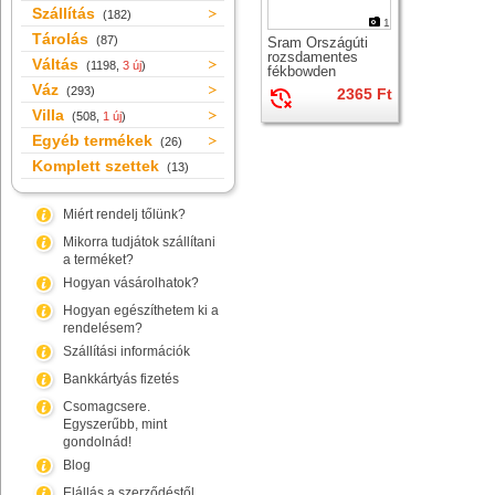
Szállítás
(182)
1
Tárolás
(87)
Sram Országúti
rozsdamentes
Váltás
(1198,
3 új
)
fékbowden
Váz
(293)
2365 Ft
Villa
(508,
1 új
)
Egyéb termékek
(26)
Komplett szettek
(13)
Miért rendelj tőlünk?
Mikorra tudjátok szállítani
a terméket?
Hogyan vásárolhatok?
Hogyan egészíthetem ki a
rendelésem?
Szállítási információk
Bankkártyás fizetés
Csomagcsere.
Egyszerűbb, mint
gondolnád!
Blog
Elállás a szerződéstől