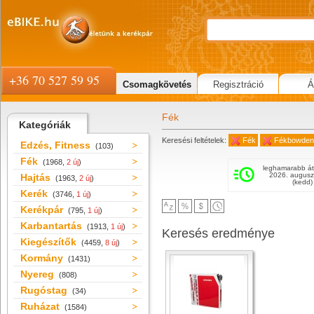
+36 70 527 59 95
Csomagkövetés
Regisztráció
Á
Fék
Kategóriák
Keresési feltételek:
Fék
Fékbowden
Edzés, Fitness
(103)
Fék
(1968,
2 új
)
leghamarabb át
2026. augusz
Hajtás
(1963,
2 új
)
(kedd)
Kerék
(3746,
1 új
)
Kerékpár
(795,
1 új
)
Karbantartás
(1913,
1 új
)
Keresés eredménye
Kiegészítők
(4459,
8 új
)
Kormány
(1431)
Nyereg
(808)
Rugóstag
(34)
Ruházat
(1584)