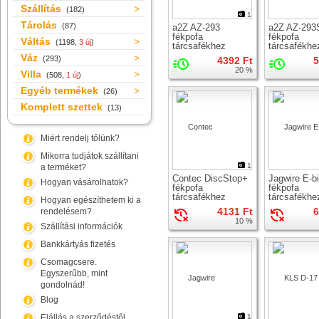
Szállítás
(182)
1
Tárolás
(87)
a2Z AZ-293
a2Z AZ-293
fékpofa
fékpofa
Váltás
(1198,
3 új
)
tárcsafékhez
tárcsafékhe
Váz
(293)
4392 Ft
5
20 %
Villa
(508,
1 új
)
Egyéb termékek
(26)
Komplett szettek
(13)
Miért rendelj tőlünk?
Mikorra tudjátok szállítani
1
a terméket?
Contec DiscStop+
Jagwire E-b
Hogyan vásárolhatok?
fékpofa
fékpofa
tárcsafékhez
tárcsafékh
Hogyan egészíthetem ki a
Guide, G2
4131 Ft
6
rendelésem?
10 %
Szállítási információk
Bankkártyás fizetés
Csomagcsere.
Egyszerűbb, mint
gondolnád!
Blog
Elállás a szerződéstől
1