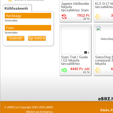
Jagwire hűtőbordás
KLS D-17 fé
fékpofa
tárcsafékhe
Küllőszámoló
tárcsafékhez Sram
Guide Ultimate
7912 Ft
3
Kerékagy
20 %
Ismeretlen
Felni
Ismeretlen
Számolj!
Így mérd le
4
Sram Trail / Guide
SwissStop 
/ G2 fékpofa
compound 3
tárcsafékhez
fékpofa
tárcsafékhe
4445 Ft -tól
6
61 %
© eBIKE.hu Copyright 2004-2026 eBIKE
Edzés, F
Minden jog fenntartva.