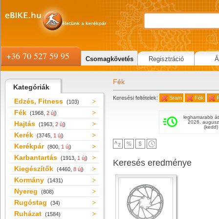
+36 70 527 59 95
Csomagkövetés
Regisztráció
Á
Fék
Kategóriák
Keresési feltételek:
Sram
Fék
Edzés, Fitness
(103)
Fék
(1968,
2 új
)
leghamarabb át
2026. augusz
Hajtás
(1963,
2 új
)
(kedd)
Kerék
(3745,
1 új
)
Kerékpár
(800,
1 új
)
Karbantartás
(1913,
1 új
)
Keresés eredménye
Kiegészítők
(4460,
8 új
)
Kormány
(1431)
Nyereg
(808)
Rugóstag
(34)
Ruházat
(1584)