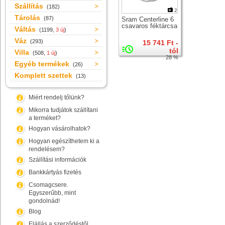
Szállítás
(182)
2
Tárolás
(87)
Sram Centerline 6
csavaros féktárcsa
Váltás
(1199,
3 új
)
Váz
(293)
15 741 Ft -
tól
Villa
(508,
1 új
)
28 %
Egyéb termékek
(26)
Komplett szettek
(13)
Miért rendelj tőlünk?
Mikorra tudjátok szállítani
a terméket?
Hogyan vásárolhatok?
Hogyan egészíthetem ki a
rendelésem?
Szállítási információk
Bankkártyás fizetés
Csomagcsere.
Egyszerűbb, mint
gondolnád!
Blog
Elállás a szerződéstől