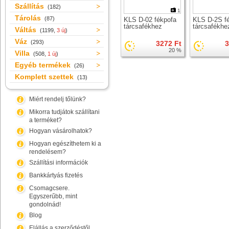
Szállítás
(182)
1
Tárolás
(87)
KLS D-02 fékpofa
KLS D-2S f
tárcsafékhez
tárcsafékhe
Váltás
(1199,
3 új
)
Váz
(293)
3272 Ft
3
20 %
Villa
(508,
1 új
)
Egyéb termékek
(26)
Komplett szettek
(13)
Miért rendelj tőlünk?
Mikorra tudjátok szállítani
a terméket?
Hogyan vásárolhatok?
Hogyan egészíthetem ki a
rendelésem?
Szállítási információk
Bankkártyás fizetés
Csomagcsere.
Egyszerűbb, mint
gondolnád!
Blog
Elállás a szerződéstől