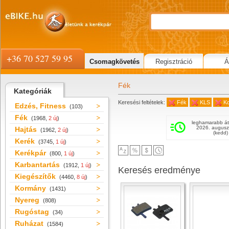
+36 70 527 59 95
Csomagkövetés
Regisztráció
Á
Fék
Kategóriák
Keresési feltételek:
Fék
KLS
Ko
Edzés, Fitness
(103)
Fék
(1968,
2 új
)
leghamarabb át
2026. augusz
Hajtás
(1962,
2 új
)
(kedd)
Kerék
(3745,
1 új
)
Kerékpár
(800,
1 új
)
Karbantartás
(1912,
1 új
)
Keresés eredménye
Kiegészítők
(4460,
8 új
)
Kormány
(1431)
Nyereg
(808)
Rugóstag
(34)
Ruházat
(1584)