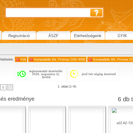
Regisztráció
ÁSZF
Elérhetőségeink
GYIK
feltételek:
Fék
Kompatibilis fék: Promax DSK-400E
Kompatibilis fék: Promax 
leghamarabb átvehetők:
2026. augusztus 11.
jövő hét végéig átvehető
(kedd)
1. oldal (1–6)
sés eredménye
6 db t