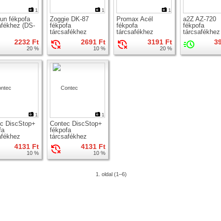
1
1
1
un fékpofa
Zoggie DK-87
Promax Acél
a2Z AZ-720
afékhez (DS-
fékpofa
fékpofa
fékpofa
tárcsafékhez
tárcsafékhez
tárcsafékhez
2232 Ft
2691 Ft
3191 Ft
3
20 %
10 %
20 %
1
1
c DiscStop+
Contec DiscStop+
fa
fékpofa
afékhez
tárcsafékhez
4131 Ft
4131 Ft
10 %
10 %
1. oldal (1–6)