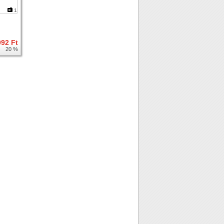
1
992 Ft
20 %