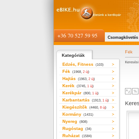
+36 70 527 59 95
Csomagkövetés
Fék
Kategóriák
Keresési 
Edzés, Fitness
(103)
Fék
(1968,
2 új
)
Hajtás
(1963,
2 új
)
Kerék
(3745,
1 új
)
Kerékpár
(800,
1 új
)
Karbantartás
(1913,
1 új
)
Kere
Kiegészítők
(4460,
8 új
)
Kormány
(1431)
Nyereg
(808)
Rugóstag
(34)
Ruházat
(1584)