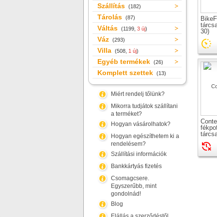
Szállítás
(182)
Tárolás
(87)
BikeF
tárcs
Váltás
(1199,
3 új
)
30)
Váz
(293)
Villa
(508,
1 új
)
Egyéb termékek
(26)
Komplett szettek
(13)
Miért rendelj tőlünk?
Mikorra tudjátok szállítani
a terméket?
Conte
Hogyan vásárolhatok?
fékpo
tárcs
Hogyan egészíthetem ki a
rendelésem?
Szállítási információk
Bankkártyás fizetés
Csomagcsere.
Egyszerűbb, mint
gondolnád!
Blog
Elállás a szerződéstől