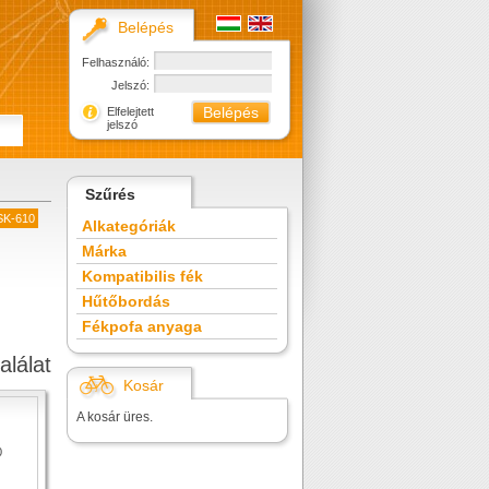
Belépés
Felhasználó:
Jelszó:
Elfelejtett
jelszó
Szűrés
DSK-610
Alkategóriák
Márka
Kompatibilis fék
Hűtőbordás
Fékpofa anyaga
alálat
Kosár
A kosár üres.