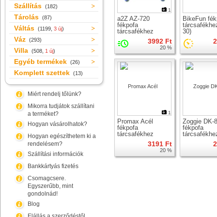
Szállítás
(182)
1
Tárolás
(87)
a2Z AZ-720
BikeFun fék
fékpofa
tárcsafékhe
Váltás
(1199,
3 új
)
tárcsafékhez
30)
Váz
(293)
3992 Ft
2
20 %
Villa
(508,
1 új
)
Egyéb termékek
(26)
Komplett szettek
(13)
Miért rendelj tőlünk?
Mikorra tudjátok szállítani
1
a terméket?
Promax Acél
Zoggie DK-
Hogyan vásárolhatok?
fékpofa
fékpofa
tárcsafékhez
tárcsafékhe
Hogyan egészíthetem ki a
3191 Ft
2
rendelésem?
20 %
Szállítási információk
Bankkártyás fizetés
Csomagcsere.
Egyszerűbb, mint
gondolnád!
Blog
Elállás a szerződéstől