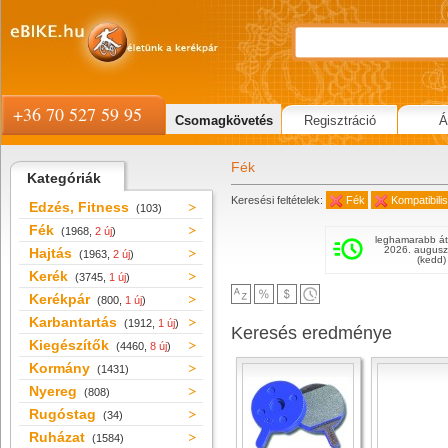
+36 70 527 59 95
Csomagkövetés
Regisztráció
Á
Fék
Kategóriák
Keresési feltételek:
Fék
Kompatibil
Edzés, Fitness
(103)
Fék
(1968,
2 új
)
leghamarabb át
2026. augusz
Hajtás
(1963,
2 új
)
(kedd)
Kerék
(3745,
1 új
)
Kerékpár
(800,
1 új
)
Karbantartás
(1912,
1 új
)
Keresés eredménye
Kiegészítők
(4460,
8 új
)
Kormány
(1431)
Nyereg
(808)
Rugóstag
(34)
Ruházat
(1584)