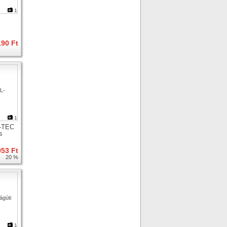
1
190 Ft
1
-TEC
s
953 Ft
20 %
1