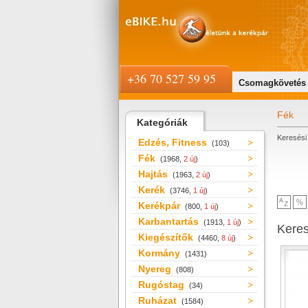
+36 70 527 59 95
Csomagkövetés
Fék
Kategóriák
Keresési 
Edzés, Fitness
(103)
Fék
(1968,
2 új
)
Hajtás
(1963,
2 új
)
Kerék
(3746,
1 új
)
Kerékpár
(800,
1 új
)
Karbantartás
(1913,
1 új
)
Kere
Kiegészítők
(4460,
8 új
)
Kormány
(1431)
Nyereg
(808)
Rugóstag
(34)
Ruházat
(1584)