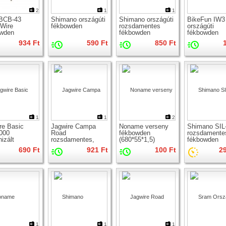
2
1
1
BCB-43
Shimano országúti
Shimano országúti
BikeFun IW3
Wire
fékbowden
rozsdamentes
országúti
owden
fékbowden
fékbowden
934 Ft
590 Ft
850 Ft
1
1
2
re Basic
Jagwire Campa
Noname verseny
Shimano SIL
000
Road
fékbowden
rozsdamente
izált
rozsdamentes,
(680*55*1,5)
fékbowden
owden
köszörült
690 Ft
921 Ft
100 Ft
2
fékbowden
1
1
1