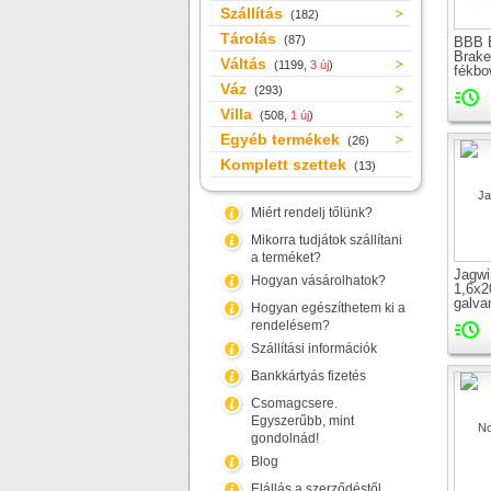
Szállítás
(182)
Tárolás
(87)
BBB 
Brake
Váltás
(1199,
3 új
)
fékb
Váz
(293)
Villa
(508,
1 új
)
Egyéb termékek
(26)
Komplett szettek
(13)
Miért rendelj tőlünk?
Mikorra tudjátok szállítani
a terméket?
Jagwi
Hogyan vásárolhatok?
1,6x2
galvan
Hogyan egészíthetem ki a
fékb
rendelésem?
Szállítási információk
Bankkártyás fizetés
Csomagcsere.
Egyszerűbb, mint
gondolnád!
Blog
Elállás a szerződéstől