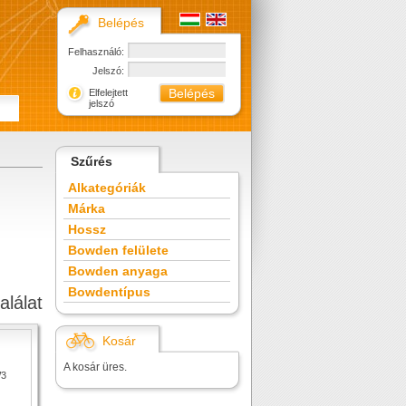
Belépés
Felhasználó:
Jelszó:
Elfelejtett
jelszó
Szűrés
Alkategóriák
Márka
Hossz
Bowden felülete
Bowden anyaga
Bowdentípus
alálat
Kosár
A kosár üres.