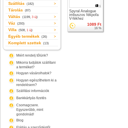
Szállítás
(182)
1
Tárolás
(87)
Spyral Analogue
imbuszos fékpofa
Váltás
(1199,
3 új
)
V-fékhez
Váz
(293)
1089 Ft
16 %
Villa
(508,
1 új
)
Egyéb termékek
(26)
Komplett szettek
(13)
Miért rendelj tőlünk?
Mikorra tudjátok szállítani
a terméket?
Hogyan vásárolhatok?
Hogyan egészíthetem ki a
rendelésem?
Szállítási információk
Bankkártyás fizetés
Csomagcsere.
Egyszerűbb, mint
gondolnád!
Blog
Elállás a szerződéstől