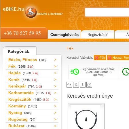
+36 70 527 59 95
Csomagkövetés
Regisztráció
Á
Fék
Kategóriák
Keresési feltételek:
Fék
Hossz: 7c
Edzés, Fitness
(103)
Fék
(1968,
2 új
)
leghamarabb átvehetők:
2026. augusztus 7.
Hajtás
(1960,
2 új
)
(péntek)
Kerék
(3748,
1 új
)
Kerékpár
(794,
1 új
)
Karbantartás
(1915,
1 új
)
Keresés eredménye
Kiegészítők
(4459,
8 új
)
Kormány
(1431)
Nyereg
(808)
Rugóstag
(34)
Ruházat
(1584)