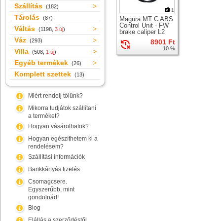
Szállítás
(182)
1
Tárolás
(87)
Magura MT C ABS
Control Unit - FW
Váltás
(1198,
3 új
)
brake caliper L2
hidraulikus fékcső
Váz
(293)
8901 Ft
+ csatlakozás
10 %
Villa
(508,
1 új
)
Egyéb termékek
(26)
Komplett szettek
(13)
Miért rendelj tőlünk?
Mikorra tudjátok szállítani
a terméket?
Hogyan vásárolhatok?
Hogyan egészíthetem ki a
rendelésem?
Szállítási információk
Bankkártyás fizetés
Csomagcsere.
Egyszerűbb, mint
gondolnád!
Blog
Elállás a szerződéstől