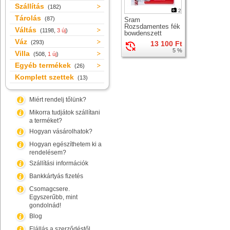
Szállítás
(182)
2
Tárolás
(87)
Sram
Rozsdamentes fék
Váltás
(1198,
3 új
)
bowdenszett
Váz
(293)
13 100 Ft
5 %
Villa
(508,
1 új
)
Egyéb termékek
(26)
Komplett szettek
(13)
Miért rendelj tőlünk?
Mikorra tudjátok szállítani
a terméket?
Hogyan vásárolhatok?
Hogyan egészíthetem ki a
rendelésem?
Szállítási információk
Bankkártyás fizetés
Csomagcsere.
Egyszerűbb, mint
gondolnád!
Blog
Elállás a szerződéstől