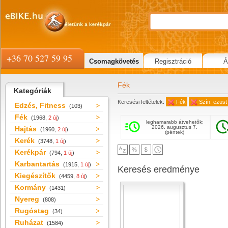
+36 70 527 59 95
Csomagkövetés
Regisztráció
Á
Fék
Kategóriák
Keresési feltételek:
Fék
Szín: ezüst
Edzés, Fitness
(103)
Fék
(1968,
2 új
)
leghamarabb átvehetők:
2026. augusztus 7.
Hajtás
(1960,
2 új
)
(péntek)
Kerék
(3748,
1 új
)
Kerékpár
(794,
1 új
)
Karbantartás
(1915,
1 új
)
Keresés eredménye
Kiegészítők
(4459,
8 új
)
Kormány
(1431)
Nyereg
(808)
Rugóstag
(34)
Ruházat
(1584)