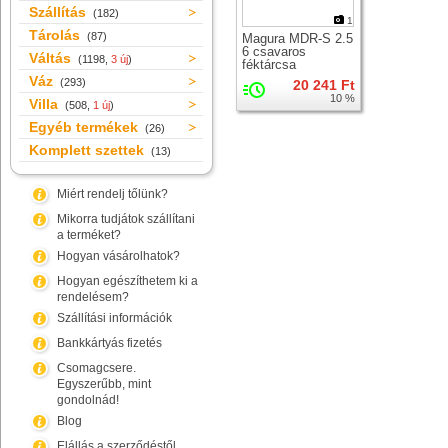
Szállítás
(182)
1
Tárolás
(87)
Magura MDR-S 2.5
6 csavaros
Váltás
(1198,
3 új
)
féktárcsa
Váz
(293)
20 241 Ft
10 %
Villa
(508,
1 új
)
Egyéb termékek
(26)
Komplett szettek
(13)
Miért rendelj tőlünk?
Mikorra tudjátok szállítani
a terméket?
Hogyan vásárolhatok?
Hogyan egészíthetem ki a
rendelésem?
Szállítási információk
Bankkártyás fizetés
Csomagcsere.
Egyszerűbb, mint
gondolnád!
Blog
Elállás a szerződéstől